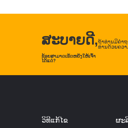
ສະບາຍດີ,
ຖ້າທ່ານມີຄໍ
ທ່ານດ້ວຍຄວາ
ຂ້ອຍສາມາດເຮັດຫຍັງໃຫ້ເຈົ້າ
ໄດ້ແດ່?
ວິທີແກ້ໄຂ
ຜະລ