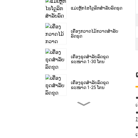
ແມ່ເຫຼັກໄຮໂດຼລິກສຳລັບລົດຂຸດ
ເຄື່ອງກວາດໄມ້ກວາດສຳລັບ
ລົດຂຸດ
ເຄື່ອງຂຸດສຳລັບລົດຂຸດ
ຂະໜາດ 1-30 ໂຕນ
ເຄື່ອງຂຸດສຳລັບລົດຂຸດ
ຂະໜາດ 1-25 ໂຕນ
ເ
ເຄື່ອງຂຸດສຳລັບລົດຂຸດ
●
ຂະໜາດ 1-30 ໂຕນ
ມ
●
ເຄື່ອງຕັດນ້ຳກ້ອນສຳລັບລົດຂຸດ
ເ