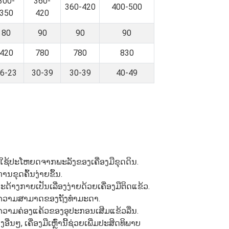
300-
360-
360-420
400-500
350
420
80
90
90
90
420
780
780
830
6-23
30-39
30-39
40-49
ໃຫ້ໃຊ້ປະໂຫຍດຈາກພະລັງຂອງເຄື່ອງມືຂຸດດິນ.
ນຂຸດຄົ້ນງ່າຍຂຶ້ນ.
້າງກາຍເປັນເລື່ອງງ່າຍດ້ວຍເຄື່ອງມືຕິດແຂ້ວ.
ງເກີນຄວາມສາມາດຂອງຖັງທຳມະດາ.
ຍຄວາມຄ່ອງແຄ້ວຂອງອຸປະກອນເສີມແຂ້ວລື່ນ.
 ເຄື່ອງມືເຫຼົ່ານີ້ຊ່ວຍເພີ່ມປະສິດທິພາບ