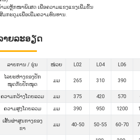
້າມເຫຼັກໜາພິເສດ ເພື່ອຄວາມແຂງແຮງເພີ່ມຂຶ້ນ
ສີມກະດຸມເພື່ອເພີ່ມຄວາມທົນທານ.
ລາຍລະອຽດ
ລາຍການ / ຮຸ່ນ
ໜ່ວຍ
L02
L04
L06
ໄລຍະຫ່າງຂອງປັກ
ມມ
265
310
390
ໝຸດກັບປັກໝຸດ
ຄວາມກວ້າງໂດຍລວມ
ມມ
375
420
570
ຄວາມສູງໂດຍລວມ
ມມ
390
950
1200
ເສັ້ນຜ່າສູນກາງຂອງ
ມມ
40-50
50-55
60-70
7
ຂາ