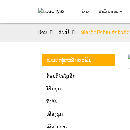
ບ້ານ
ຜະລິດຕະພັນ
ບ້ານ
ຣິບເປີ
ເຄື່ອງຕັດນ້ຳກ້ອນສຳລັບລ
ໝວດໝູ່ຜະລິດຕະພັນ
Loading...
Loading...
ຄ້ອນຕີໄຮໂດຼລິກ
ໂປ້ມືຂຸດ
ຖັງຈັບ
ເຄື່ອງຂຸດ
ເຄື່ອງກວາດ