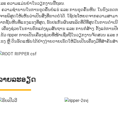
ແລະ ຄວາມແມ່ນຍຳໃນວຽກງານຮື້ຖອນ.
 ຄວາມຊຳນານໃນການຂຸດຄົ້ນບໍ່ແຮ່ ແລະ ການຂຸດຄົ້ນຫີນ: ໃນຂົງເຂດການຂ
ຈາະພິສູດໃຫ້ເຫັນວ່າເປັນສິ່ງທີ່ຂາດບໍ່ໄດ້. ໃຊ້ປະໂຫຍດຈາກຄວາມສາ
າກຊັ້ນຫີນທີ່ແຂງແຮງທີ່ສຸດ, ຮັບປະກັນຜົນຜະລິດທີ່ດີທີ່ສຸດໃນການດຳເນ
 ເຄື່ອງຊ່ວຍໃນການຕົກແຕ່ງພູມສັນຖານ ແລະ ການກໍ່ສ້າງ: ຕັ້ງແຕ່ການປັບລ
ຂ້ວ ripper ກາຍເປັນເຄື່ອງຊ່ວຍທີ່ໜ້າເຊື່ອຖືໃນວຽກງານຈັດສວນ ແ
ຂງ ຫຼື ດິນອັດແໜ້ນໄດ້ຢ່າງງ່າຍດາຍເຮັດໃຫ້ມັນເປັນເຄື່ອງມືທີ່ສຳຄັນ
ລາຍລະອຽດ