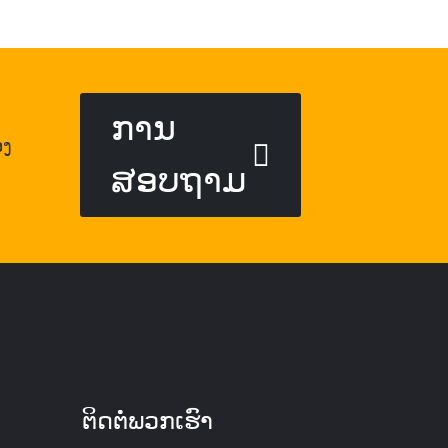
ການ
ອງ
ສອບຖາມ
ຕິດຕໍ່ພວກເຮົາ