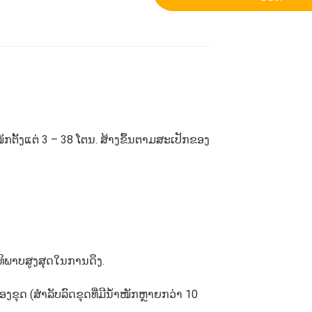
ັກຕັ້ງແຕ່ 3 – 38 ໂຕນ. ສ້າງຂຶ້ນຕາມສະເປັກຂອງ
ທິພາບສູງສຸດໃນການດຶງ.
ງຂຸດ (ສຳລັບລົດຂຸດທີ່ມີນ້ຳໜັກຫຼາຍກວ່າ 10