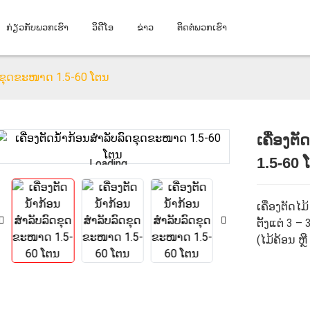
ກ່ຽວກັບພວກເຮົາ
ວິດີໂອ
ຂ່າວ
ຕິດຕໍ່ພວກເຮົາ
ົດຂຸດຂະໜາດ 1.5-60 ໂຕນ
ເຄື່ອງຕ
1.5-60 
Loading...
Loading...
ເຄື່ອງຕັດໄມ
ຕັ້ງແຕ່ 3 –
(ໄມ້ຄ້ອນ ຫຼື