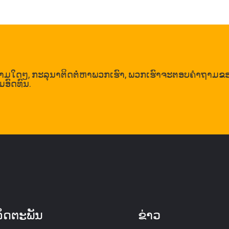
າຖາມໃດໆ, ກະລຸນາຕິດຕໍ່ຫາພວກເຮົາ, ພວກເຮົາຈະຕອບຄໍາຖາມຂ
ມອົດທົນ.
ິດຕະພັນ
ຂ່າວ