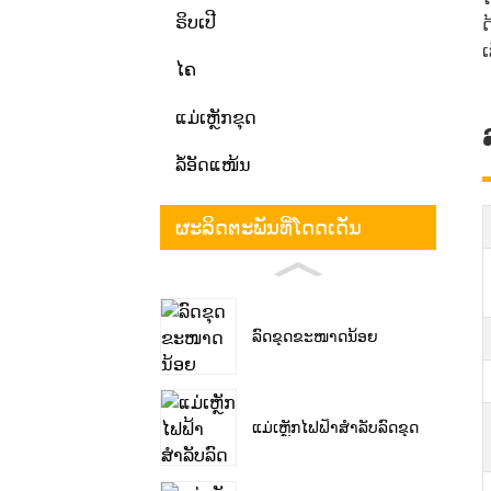
ຣິບເປີ
ດ
ເ
ໄຄ
ແມ່ເຫຼັກຂຸດ
ລໍ້ອັດແໜ້ນ
ຜະລິດຕະພັນທີ່ໂດດເດັ່ນ
ລົດຂຸດຂະໜາດນ້ອຍ
ແມ່ເຫຼັກໄຟຟ້າສຳລັບລົດຂຸດ