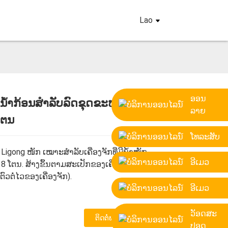
Lao
ອອນ
ັດນ້ຳກ້ອນສຳລັບລົດຂຸດຂະໜາດ
ລາຍ
ໂຕນ
Loading...
Loading...
Loading...
Loading...
ໂທລະສັບ
້ Ligong ໜັກ ເໝາະສຳລັບເຄື່ອງຈັກທີ່ມີນ້ຳໜັກ
ອີເມວ
 38 ໂຕນ. ສ້າງຂຶ້ນຕາມສະເປັກຂອງເຄື່ອງຈັກ
 ຕົວຕໍ່ໄວຂອງເຄື່ອງຈັກ).
ອີເມວ
ວັອດສະ
ຕິດຕໍ່ພວກເຮົາ
ປອດ