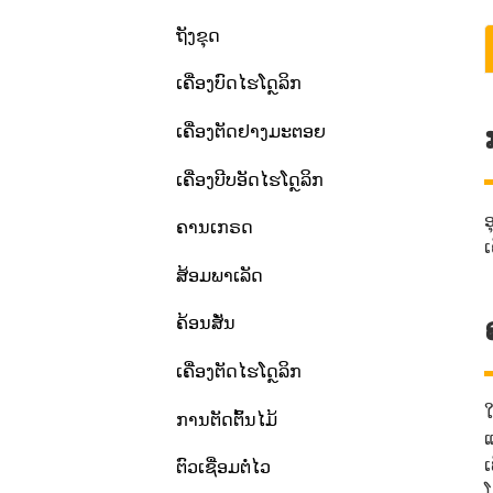
ຖັງຂຸດ
ເຄື່ອງບົດໄຮໂດຼລິກ
ເຄື່ອງຕັດຢາງມະຕອຍ
ເຄື່ອງບີບອັດໄຮໂດຼລິກ
ອ
ຄານເກຣດ
ເ
ສ້ອມພາເລັດ
ຄ້ອນສັ່ນ
ເຄື່ອງຕັດໄຮໂດຼລິກ
ໃ
ການຕັດຕົ້ນໄມ້
ແ
ເ
ຕົວເຊື່ອມຕໍ່ໄວ