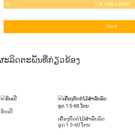
AI Helps Write
Send
ຜະລິດຕະພັນທີ່ກ່ຽວຂ້ອງ
ຣິບເປີ
ເຄື່ອງຕັດຕໍໄມ້ສຳລັບລົດ
ຂຸດ 1.5-60 ໂຕນ