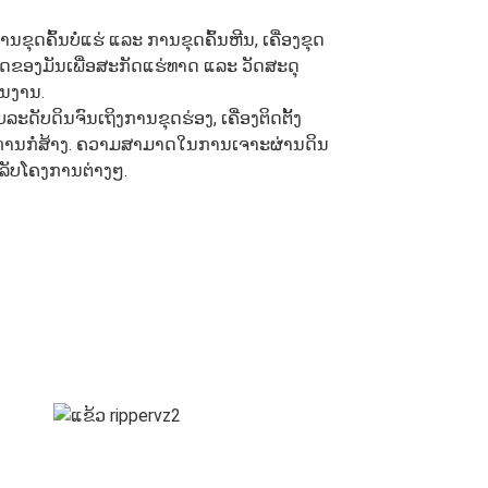
ຸດຄົ້ນບໍ່ແຮ່ ແລະ ການຂຸດຄົ້ນຫີນ, ເຄື່ອງຂຸດ
ມາດຂອງມັນເພື່ອສະກັດແຮ່ທາດ ແລະ ວັດສະດຸ
ີນງານ.
ະດັບດິນຈົນເຖິງການຂຸດຮ່ອງ, ເຄື່ອງຕິດຕັ້ງ
ລະ ການກໍ່ສ້າງ. ຄວາມສາມາດໃນການເຈາະຜ່ານດິນ
ສຳລັບໂຄງການຕ່າງໆ.