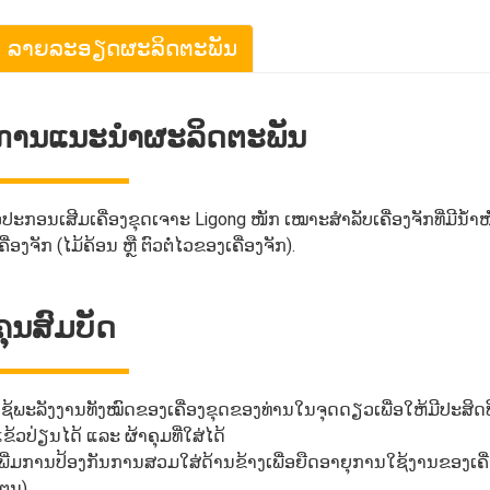
ລາຍລະອຽດຜະລິດຕະພັນ
ການແນະນຳຜະລິດຕະພັນ
ຸປະກອນເສີມເຄື່ອງຂຸດເຈາະ Ligong ໜັກ ເໝາະສຳລັບເຄື່ອງຈັກທີ່ມີນ້ຳໜ
ຄື່ອງຈັກ (ໄມ້ຄ້ອນ ຫຼື ຕົວຕໍ່ໄວຂອງເຄື່ອງຈັກ).
ຄຸນສົມບັດ
ຊ້ພະລັງງານທັງໝົດຂອງເຄື່ອງຂຸດຂອງທ່ານໃນຈຸດດຽວເພື່ອໃຫ້ມີປະສິດ
ຂ້ວປ່ຽນໄດ້ ແລະ ຜ້າຄຸມທີ່ໃສ່ໄດ້
ພີ່ມການປ້ອງກັນການສວມໃສ່ດ້ານຂ້າງເພື່ອຍືດອາຍຸການໃຊ້ງານຂອງເຄື່ອ
ໂຕນ)