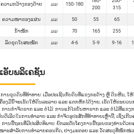
180-
200-
ຄວາມກວ້າງຂອງດ້າຍ
ມມ
150-180
200
315
ຄວາມໜາຂອງແຜ່ນ
ມມ
50
55
65
ນ້ຳໜັກ
ມມ
70
165
255
ລົດຂຸດໃບສະໝັກ
ມມ
4-6
5-9
9-16
1
ແອັບພລິເຄຊັນ
●
ການຂຸດດິນທີ່ທ້າທາຍ: ເມື່ອປະເຊີນກັບດິນທີ່ແຂງກະດ້າງ ຫຼື ດິນຫີນ, 
ຄື່ອງມືນີ້ຈະເຮັດໃຫ້ດິນລະລາຍ ແລະ ແຕກຫັກໄດ້ງ່າຍ, ເຮັດໃຫ້ຂະບວນກາ
 ການກຳຈັດຮາກ ແລະ ຕໍໄມ້: ການແກ້ໄຂບັນຫາຮາກ ແລະ ຕໍໄມ້ທີ່ແຂງກະດ
ັນດີເລີດໃນການທຳລາຍ ແລະ ກຳຈັດອຸປະສັກທີ່ທ້າທາຍເຫຼົ່ານີ້, ເຊິ່
 ການຮື້ຖອນທີ່ມີປະສິດທິພາບ: ຍົກລະດັບໂຄງການຮື້ຖອນຂອງທ່ານດ້ວ
ໝາະສຳລັບການທຳລາຍຄອນກີດ, ຢາງມະຕອຍ ແລະ ວັດສະດຸທີ່ໜັກໜ່ວງອື່ນໆ,