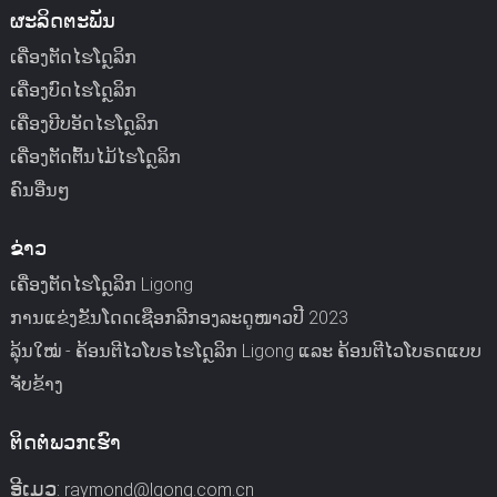
ຜະລິດຕະພັນ
ເຄື່ອງຕັດໄຮໂດຼລິກ
ເຄື່ອງບົດໄຮໂດຼລິກ
ເຄື່ອງບີບອັດໄຮໂດຼລິກ
ເຄື່ອງຕັດຕົ້ນໄມ້ໄຮໂດຼລິກ
ຄົນອື່ນໆ
ຂ່າວ
ເຄື່ອງຕັດໄຮໂດຼລິກ Ligong
ການແຂ່ງຂັນໂດດເຊືອກລີກອງລະດູໜາວປີ 2023
ລຸ້ນໃໝ່ - ຄ້ອນຕີໄວໂບຣໄຮໂດຼລິກ Ligong ແລະ ຄ້ອນຕີໄວໂບຣດແບບ
ຈັບຂ້າງ
ຕິດຕໍ່ພວກເຮົາ
ອີເມວ:
raymond@lgong.com.cn