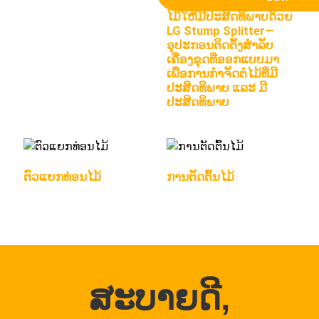
ການຕັດ ແລະ ການແຍກຕໍ
ໄມ້ໃຫ້ມີປະສິດທິພາບດ້ວຍ
LG Stump Splitter—
ອຸປະກອນຕິດຕັ້ງສຳລັບ
ເຄື່ອງຂຸດທີ່ອອກແບບມາ
ເພື່ອການກຳຈັດຕໍໄມ້ທີ່ມີ
ປະສິດທິພາບ ແລະ ມີ
ປະສິດທິພາບ
ຕົວແຍກທ່ອນໄມ້
ການຕັດຕົ້ນໄມ້
ສະບາຍດີ,