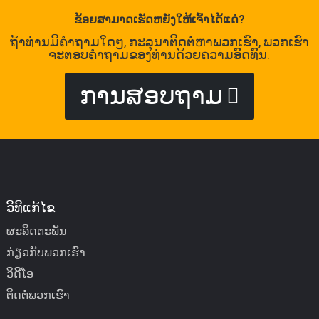
ຂ້ອຍສາມາດເຮັດຫຍັງໃຫ້ເຈົ້າໄດ້ແດ່?
ຖ້າທ່ານມີຄໍາຖາມໃດໆ, ກະລຸນາຕິດຕໍ່ຫາພວກເຮົາ, ພວກເຮົາ
ຈະຕອບຄໍາຖາມຂອງທ່ານດ້ວຍຄວາມອົດທົນ.
ການສອບຖາມ
ວິທີແກ້ໄຂ
ຜະລິດຕະພັນ
ກ່ຽວກັບພວກເຮົາ
ວິດີໂອ
ຕິດຕໍ່ພວກເຮົາ