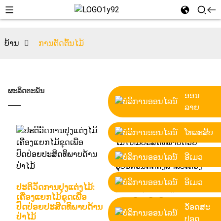
ບ້ານ
ການຕັດຕົ້ນໄມ້
ຜະລິດຕະພັນ
ອອນ
ລາຍ
ໂທລະສັບ
ອີເມວ
ອີເມວ
ປະຕິວັດການປຸງແຕ່ງໄມ້:
ເຄື່ອງແຍກໄມ້ຂຸດເພື່ອ
ປົດປ່ອຍປະສິດທິພາບດ້ານ
ວັອດສະ
ປ່າໄມ້
ປອດ