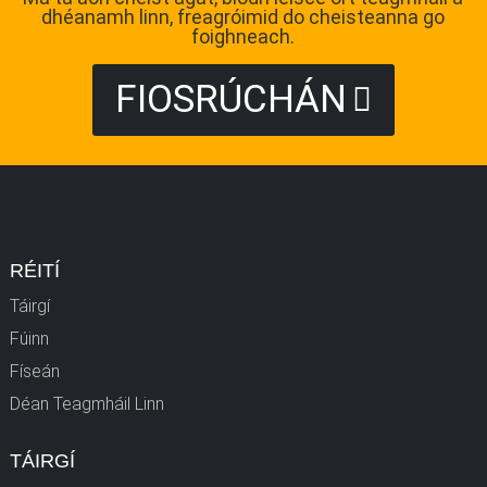
dhéanamh linn, freagróimid do cheisteanna go
foighneach.
FIOSRÚCHÁN
RÉITÍ
Táirgí
Fúinn
Físeán
Déan Teagmháil Linn
TÁIRGÍ