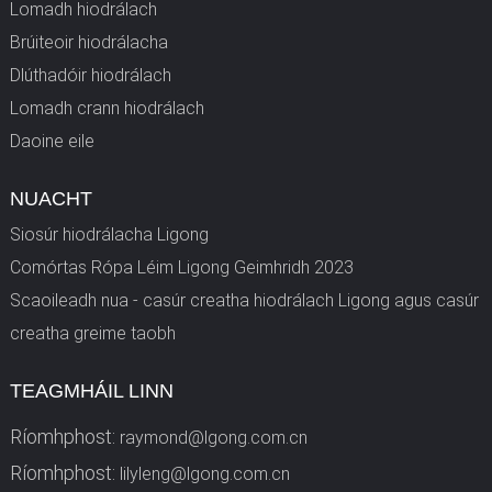
Lomadh hiodrálach
Brúiteoir hiodrálacha
Dlúthadóir hiodrálach
Lomadh crann hiodrálach
Daoine eile
NUACHT
Siosúr hiodrálacha Ligong
Comórtas Rópa Léim Ligong Geimhridh 2023
Scaoileadh nua - casúr creatha hiodrálach Ligong agus casúr
creatha greime taobh
TEAGMHÁIL LINN
Ríomhphost:
raymond@lgong.com.cn
Ríomhphost:
lilyleng@lgong.com.cn