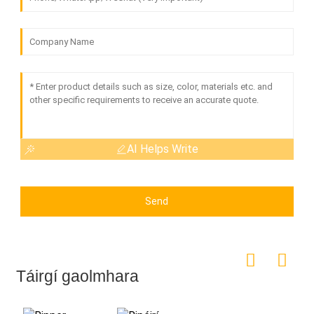
AI Helps Write
Send
Táirgí gaolmhara