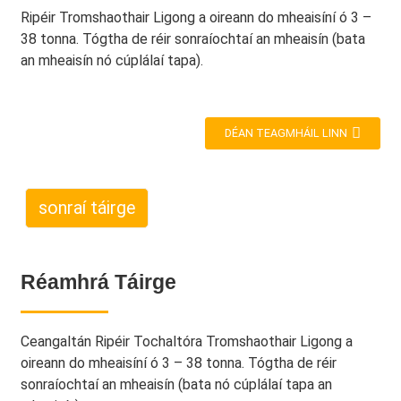
Ripéir Tromshaothair Ligong a oireann do mheaisíní ó 3 –
38 tonna. Tógtha de réir sonraíochtaí an mheaisín (bata
an mheaisín nó cúplálaí tapa).
DÉAN TEAGMHÁIL LINN
sonraí táirge
Réamhrá Táirge
Ceangaltán Ripéir Tochaltóra Tromshaothair Ligong a
oireann do mheaisíní ó 3 – 38 tonna. Tógtha de réir
sonraíochtaí an mheaisín (bata nó cúplálaí tapa an