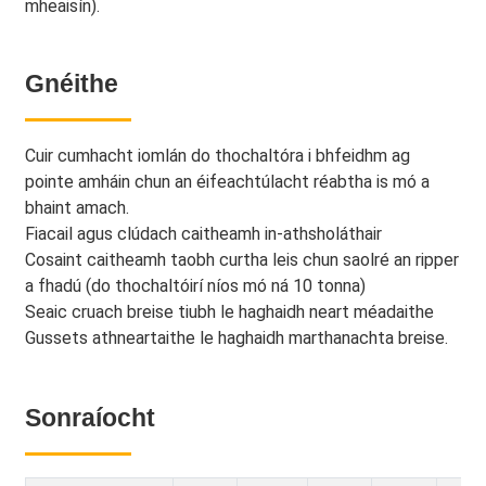
mheaisín).
Gnéithe
Cuir cumhacht iomlán do thochaltóra i bhfeidhm ag
pointe amháin chun an éifeachtúlacht réabtha is mó a
bhaint amach.
Fiacail agus clúdach caitheamh in-athsholáthair
Cosaint caitheamh taobh curtha leis chun saolré an ripper
a fhadú (do thochaltóirí níos mó ná 10 tonna)
Seaic cruach breise tiubh le haghaidh neart méadaithe
Gussets athneartaithe le haghaidh marthanachta breise.
Sonraíocht