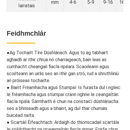
mm
4-6
5-9
9-16
16-2
Iarratais
Feidhmchlár
●
Ag Tochailt Tíre Dúshlánach: Agus tú ag tabhairt
aghaidh ar ithir chrua nó charraigeach, bain leas as
cumhacht cheangail fiacla ripéara. Scaoileann agus
scoilteann an uirlis seo an ithir gan stró, rud a shruthlíniú
an próiseas tochailte.
● Baint Fréamhacha agus Stumpaí: Is furasta dul i ngleic
le fréamhacha agus stumpaí crann righne le ceangaltán
fiacla ripála. Sármhaith é chun na constaicí dúshlánacha
seo a bhriseadh agus a bhaint, ag dul thar chumais
buicéad rialta.
● Scartáil Éifeachtach: Ardaigh do thionscadail scartála
le solúbthacht na gceangaltán fiacla ripper. Foirfe chun