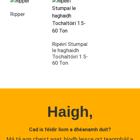
Ripper
Ripéirí Stumpaí
le haghaidh
Tochaltóirí 1.5-
60 Ton
Haigh,
Cad is féidir liom a dhéanamh duit?
Má tá aon cheist agat, bíodh leisce ort teagmháil a