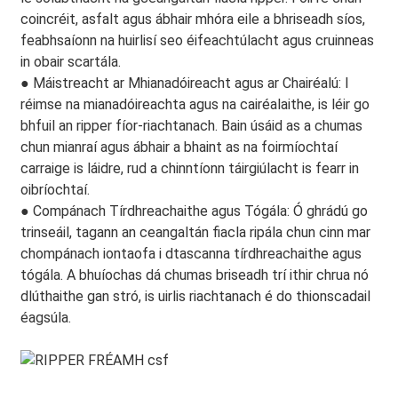
coincréit, asfalt agus ábhair mhóra eile a bhriseadh síos,
feabhsaíonn na huirlisí seo éifeachtúlacht agus cruinneas
in obair scartála.
● Máistreacht ar Mhianadóireacht agus ar Chairéalú: I
réimse na mianadóireachta agus na cairéalaithe, is léir go
bhfuil an ripper fíor-riachtanach. Bain úsáid as a chumas
chun mianraí agus ábhair a bhaint as na foirmíochtaí
carraige is láidre, rud a chinntíonn táirgiúlacht is fearr in
oibríochtaí.
● Compánach Tírdhreachaithe agus Tógála: Ó ghrádú go
trinseáil, tagann an ceangaltán fiacla ripála chun cinn mar
chompánach iontaofa i dtascanna tírdhreachaithe agus
tógála. A bhuíochas dá chumas briseadh trí ithir chrua nó
dlúthaithe gan stró, is uirlis riachtanach é do thionscadail
éagsúla.