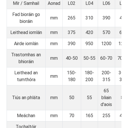
Mír / Samhail
Aonad
L02
L04
L06
L08
Fad bioráin go
mm
265
310
390
465
bioráin
Leithead iomlán
mm
375
420
570
665
Airde iomlán
mm
390
950
1200
125
Trastomhas an
mm
40-50
50-55
60-70
70-8
bhioráin
Leithead an
150-
180-
200-
300
mm
tumthóra
180
200
315
350
65
Tiús an phláta
mm
50
55
bliain
80
d'aois
Meáchan
mm
70
165
255
420
Tochaltóir