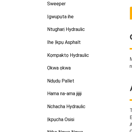
Sweeper
Ịgwupụta ihe
Ntugharị Hydraulic
Ihe Ịkpụ Asphalt
Kọmpaktọ Hydraulic
M
n
Ọkwa ọkwa
Ndụdụ Pallet
Hama na-ama jijiji
Nchacha Hydraulic
T
E
Ịkpụcha Osisi
A
O