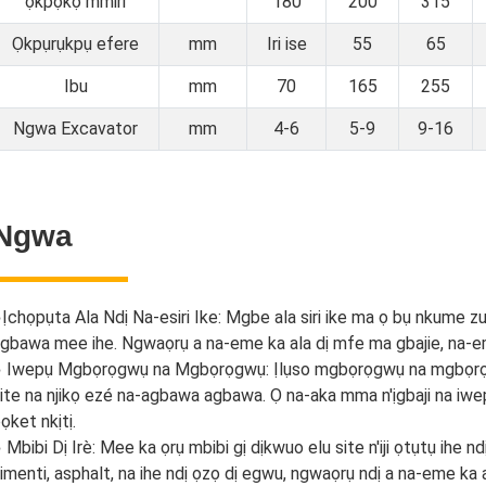
ọkpọkọ mmiri
180
200
315
Ọkpụrụkpụ efere
mm
Iri ise
55
65
Ibu
mm
70
165
255
Ngwa Excavator
mm
4-6
5-9
9-16
Ngwa
●
Ịchọpụta Ala Ndị Na-esiri Ike: Mgbe ala siri ike ma ọ bụ nkume zut
gbawa mee ihe. Ngwaọrụ a na-eme ka ala dị mfe ma gbajie, na-e
 Iwepụ Mgbọrọgwụ na Mgbọrọgwụ: Ịlụso mgbọrọgwụ na mgbọrọgwụ
ite na njikọ ezé na-agbawa agbawa. Ọ na-aka mma n'ịgbaji na iwepụ 
ọket nkịtị.
 Mbibi Dị Irè: Mee ka ọrụ mbibi gị dịkwuo elu site n'iji ọtụtụ ihe 
imenti, asphalt, na ihe ndị ọzọ dị egwu, ngwaọrụ ndị a na-eme k