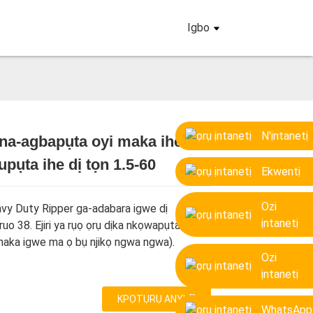
Igbo
N'ịntanetị
 na-agbapụta oyi maka ihe ndị
pụta ihe dị tọn 1.5-60
Loading...
Loading...
Loading...
Loading...
Ekwentị
Ozi
vy Duty Ripper ga-adabara igwe dị
ịntanetị
ruo 38. Ejiri ya rụọ ọrụ dịka nkọwapụta igwe
anaka igwe ma ọ bụ njikọ ngwa ngwa).
Ozi
ịntanetị
KPỌTỤRỤ ANYỊ
WhatsApp