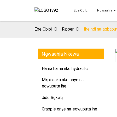
Ebe Obibi
Ngwaahịa
Ebe Obibi
Ripper
Ihe ndị na-agbapụt
Ngwaahịa Nkewa
Loading...
Loading...
Hama hama nke hydraulic
Mkpisi aka nke onye na-
egwupụta ihe
Jide Bọketị
Grapple onye na-egwupụta ihe