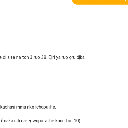
site na tọn 3 ruo 38. Ejiri ya rụọ ọrụ dịka
 kachasị mma nke ịchapu ihe.
 (maka ndị na-egwupụta ihe karịrị tọn 10)