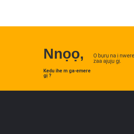
Nnọọ,
Ọ bụrụ na ị nwere
zaa ajụjụ gị.
Kedu ihe m ga-emere
gị ?