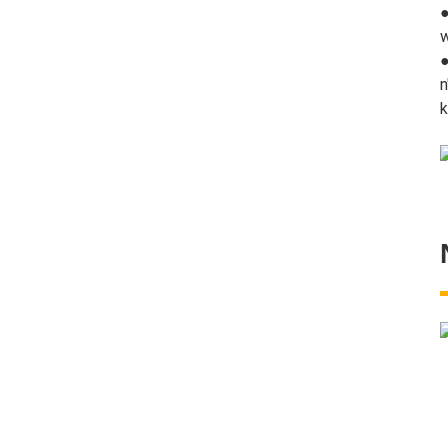
maka ihe ndị na-
●
egwupụta ihe dị tọn 1.5-
w
60
●
Ihe ndị na-agbapụta ihe
n
n'úkwù maka ihe ndị na-
k
egwupụta ihe nke tọn 1.5-
60
Ripper