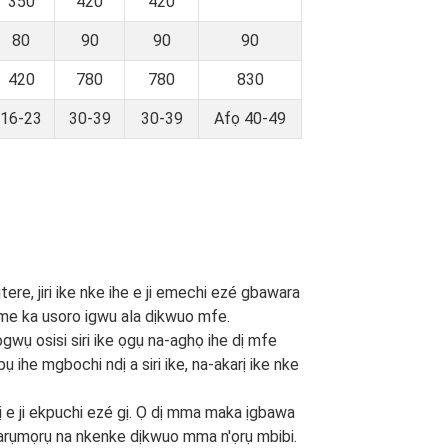
350
420
420
80
90
90
90
420
780
780
830
16-23
30-39
30-39
Afọ 40-49
ere, jiri ike nke ihe e ji emechi ezé gbawara
me ka usoro igwu ala dịkwuo mfe.
 osisi siri ike ọgụ na-aghọ ihe dị mfe
ihe mgbochi ndị a siri ike, na-akarị ike nke
ndị e ji ekpuchi ezé gị. Ọ dị mma maka ịgbawa
a arụmọrụ na nkenke dịkwuo mma n'ọrụ mbibi.