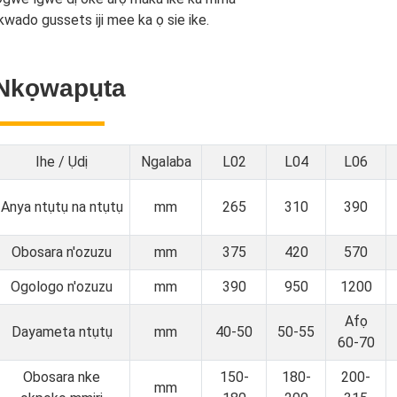
kwado gussets iji mee ka ọ sie ike.
Nkọwapụta
Ihe / Ụdị
Ngalaba
L02
L04
L06
Anya ntụtụ na ntụtụ
mm
265
310
390
Obosara n'ozuzu
mm
375
420
570
Ogologo n'ozuzu
mm
390
950
1200
Afọ
Dayameta ntụtụ
mm
40-50
50-55
60-70
Obosara nke
150-
180-
200-
mm