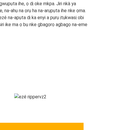
wupụta ihe, ọ dị oke mkpa. Jiri nkà ya
ike, na-ahụ na ọrụ ha na-arụpụta ihe nke ọma.
i ezé na-apụta dị ka enyi a pụrụ ịtụkwasị obi
 siri ike ma ọ bụ nke gbagọrọ agbagọ na-eme