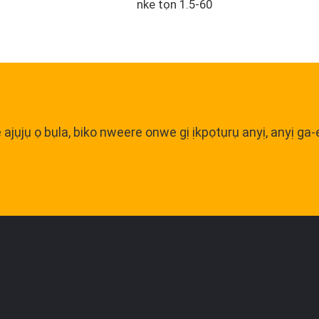
nke tọn 1.5-60
 ajụjụ ọ bụla, biko nweere onwe gị ịkpọtụrụ anyị, anyị ga-e