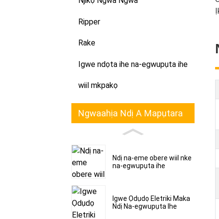
Njikọ Ngwa Ngwa
Ị
Ripper
Rake
Igwe ndọta ihe na-egwupụta ihe
wiil mkpakọ
Ngwaahịa Ndị A Mapụtara
Ndị na-eme obere wiil nke
na-egwupụta ihe
Igwe Ọdụdọ Eletriki Maka
Ndị Na-egwupụta Ihe