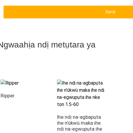
Send
Ngwaahịa ndị metụtara ya
Ripper
Ihe ndị na-agbapụta
ihe n'úkwù maka ihe
ndị na-egwupụta ihe