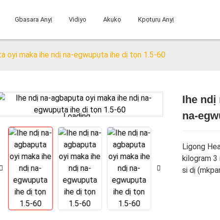
Gbasara Anyị
Vidiyo
Akụkọ
Kpọtụrụ Anyị
a oyi maka ihe ndị na-egwupụta ihe dị tọn 1.5-60
Ihe ndị
na-egwu
Loading...
Loading...
Ligong Hea
kilogram 3 
si dị (mkp