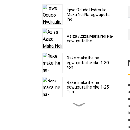
Igwe Ọdụdọ Hydraulic
Maka Ndị Na-egwupụta
Ihe
Aziza Aziza Maka Ndị Na-
egwupụta Ihe
Rake maka ihe na-
egwupụta ihe nke 1-30
tọn
Rake maka ihe na-
egwupụta ihe nke 1-25
a
Ton
●
s
Rake maka ihe na-
egwupụta ihe nke 1-30
b
tọn
●
s
Ihe ndị na-agbapụta oyi