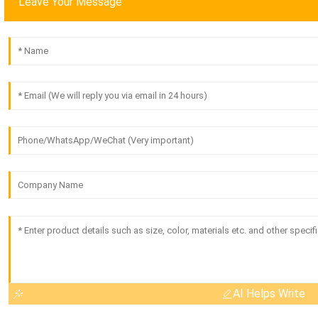
Leave Your Message
AI Helps Write