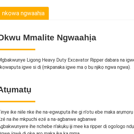
nkọwa ngwaahịa
Okwu Mmalite Ngwaahịa
gbakwunye Ligong Heavy Duty Excavator Ripper dabara na igwe dị 
kọwapụta igwe si dị (mkpanaka igwe ma ọ bụ njikọ ngwa ngwa).
Atụmatụ
inye ike niile nke ihe na-egwupụta ihe gị n'otu ebe maka arụmọrụ
zé na ihe mkpuchi ezé a na-agbanwe agbanwe
gbakwunyere ihe nchebe n'akụkụ iji mee ka ripper dị ogologo ndụ
gwe ígwè dị oke arọ maka ike ka mma