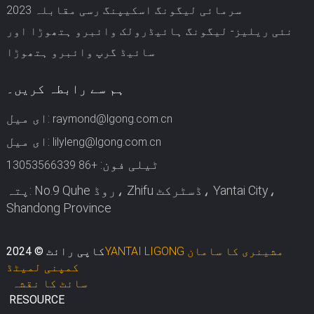
2023 سرمائی لیگونگ اسکیپنگ رسی مقابلہ
نئی ریلیز- لیگونگ ہائیڈرولک وائبرو ہتھوڑا اور
سائیڈ گرپ وائبرو ہتھوڑا
ہم سے رابطہ کریں۔
ای میل:
raymond@lgong.com.cn
ای میل:
lilyleng@lgong.com.cn
ٹیلی فون:
+86 13053566339
پتہ: No.9 Quhe روڈ، Zhifu ڈسٹرکٹ، Yantai City،
Shandong Province
YANTAI LIGONG مشینری کا سامان
کاپی رائٹ © 2024
کمپنی لمیٹڈ
سائٹ کا نقشہ
RESOURCE