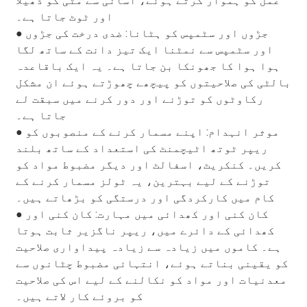
عمل کو ہموار کرتے ہوئے، آسانی سے مٹی کو ڈھیلا
اور ٹوٹ جاتا ہے۔
● جڑوں اور سٹمپس کو ہٹانا: ضدی درخت کی جڑوں
اور سٹمپس سے نمٹنا ایک تیز دانت کے ساتھ لگا
ہوا ہوا کا جھونکا بن جاتا ہے۔ یہ ایک باقاعدہ
بالٹی کی صلاحیتوں کو پیچھے چھوڑتے ہوئے ان مشکل
رکاوٹوں کو توڑنے اور دور کرنے میں سبقت لے
جاتا ہے۔
● موثر انہدام: اپنے مسمار کرنے کے منصوبوں کو
ریپر ٹوتھ اٹیچمنٹ کی استعداد کے ساتھ بلند
کریں۔ کنکریٹ، اسفالٹ اور دیگر مضبوط مواد کو
توڑنے کے لیے بہترین، یہ ٹولز مسمار کرنے کے
کام میں کارکردگی اور درستگی کو بڑھاتے ہیں۔
● کان کنی اور کھدائی میں مہارت: کان کنی اور
کھدائی کے دائرے میں، ریپر ناگزیر ثابت ہوتا
ہے۔ کاموں میں زیادہ سے زیادہ پیداواری صلاحیت
کو یقینی بناتے ہوئے، انتہائی مضبوط چٹانوں سے
معدنیات اور مواد کو نکالنے کے لیے اس کی صلاحیت
کو بروئے کار لاتے ہیں۔