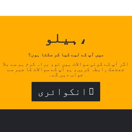
ہیلو،
میں آپ کے لیے کیا کر سکتا ہوں؟
اگر آپ کے کوئی سوالات ہیں تو، براہ کرم ہم سے بلا
جھجھک رابطہ کریں، ہم آپ کے سوالات کا صبر سے
جواب دیں گے۔
انکوائری