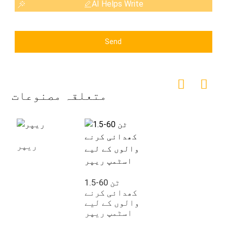
AI Helps Write
Send
متعلقہ مصنوعات
ریپر
1.5-60 ٹن
کھدائی کرنے
والوں کے لیے
اسٹمپ ریپر