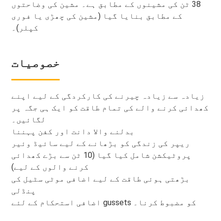
38 ٹن کی مشینوں کے مطابق ہے۔ مشین کی وضاحتوں
کے مطابق بنایا گیا (مشین کی چھڑی یا فوری
کپلر)۔
خصوصیات
زیادہ سے زیادہ چیرنے کی کارکردگی کے لیے اپنے
کھدائی کرنے والے کی تمام طاقت کو ایک ہی جگہ پر
لگائیں۔
بدلنے والا دانت اور کفن پہننا
ریپر کی زندگی کو بڑھانے کے لیے سائیڈ وئیر
پروٹیکشن شامل کیا گیا (10 ٹن سے بڑے کھدائی
کرنے والوں کے لیے)
بڑھتی ہوئی طاقت کے لیے اضافی موٹی سٹیل کی
پنڈلی
اضافی استحکام کے لئے gussets کو مضبوط کرنا۔