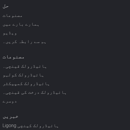
حل
مصنوعات
ہمارے بارے میں
ویڈیو
ہم سے رابطہ کریں۔
مصنوعات
ہائیڈرولک قینچی۔
ہائیڈرولک کولہو
ہائیڈرولک کمپیکٹر
ہائیڈرولک درخت کی قینچی۔
دوسرے
خبریں
Ligong ہائیڈرولک کینچی