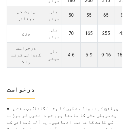
350
315
200
180
میٹر
ملی
پلیٹ کی
50
55
65
80
میٹر
موٹائی
ملی
420
255
165
70
وزن
میٹر
درخواست
ملی
16-2
9-16
5-9
4-6
کھدائی کرنے
میٹر
والا
درخواست
چیلنج کرنے والے خطوں کا پتہ لگانا: جب سخت یا
●
پتھریلی مٹی کا سامنا ہو، تو دانتوں کو جوڑنے
کی طاقت کا فائدہ اٹھائیں۔ یہ آلہ کھدائی کے