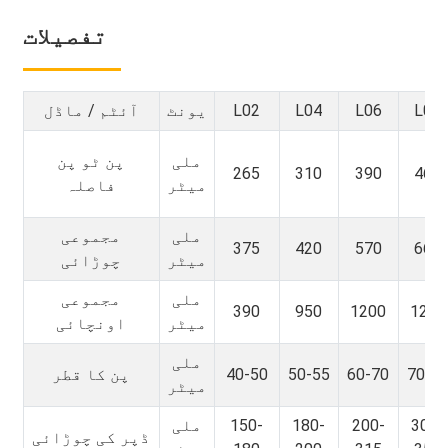
تفصیلات
L08
L06
L04
L02
یونٹ
آئٹم / ماڈل
ملی
پن ٹو پن
265
310
390
465
میٹر
فاصلہ
ملی
مجموعی
375
420
570
665
میٹر
چوڑائی
ملی
مجموعی
390
950
1200
1250
میٹر
اونچائی
ملی
70-8
60-70
50-55
40-50
پن کا قطر
میٹر
300-
200-
180-
150-
ملی
ڈپر کی چوڑائی