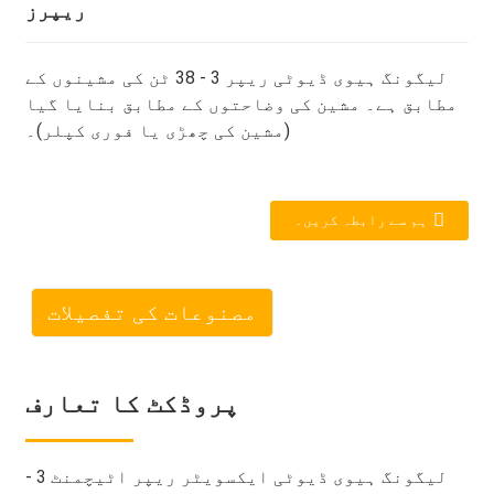
ریپرز
لیگونگ ہیوی ڈیوٹی ریپر 3 - 38 ٹن کی مشینوں کے
مطابق ہے۔ مشین کی وضاحتوں کے مطابق بنایا گیا
(مشین کی چھڑی یا فوری کپلر)۔
ہم سے رابطہ کریں۔
مصنوعات کی تفصیلات
پروڈکٹ کا تعارف
لیگونگ ہیوی ڈیوٹی ایکسویٹر ریپر اٹیچمنٹ 3 -