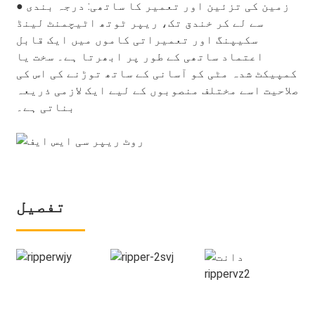
● زمین کی تزئین اور تعمیر کا ساتھی: درجہ بندی
سے لے کر خندق تک، ریپر ٹوتھ اٹیچمنٹ لینڈ
سکیپنگ اور تعمیراتی کاموں میں ایک قابل
اعتماد ساتھی کے طور پر ابھرتا ہے۔ سخت یا
کمپیکٹ شدہ مٹی کو آسانی کے ساتھ توڑنے کی اس کی
صلاحیت اسے مختلف منصوبوں کے لیے ایک لازمی ذریعہ
بناتی ہے۔
تفصیل