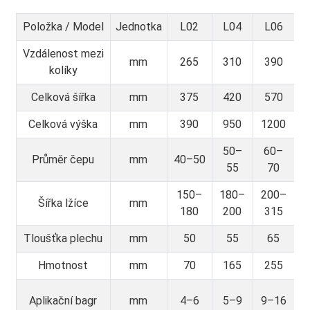
Položka / Model
Jednotka
L02
L04
L06
Vzdálenost mezi
mm
265
310
390
kolíky
Celková šířka
mm
375
420
570
Celková výška
mm
390
950
1200
1
50–
60–
Průměr čepu
mm
40–50
55
70
150–
180–
200–
3
Šířka lžíce
mm
180
200
315
Tloušťka plechu
mm
50
55
65
Hmotnost
mm
70
165
255
Aplikační bagr
mm
4–6
5–9
9–16