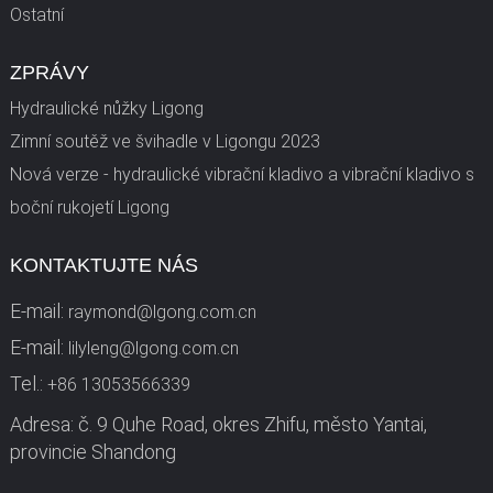
Ostatní
ZPRÁVY
Hydraulické nůžky Ligong
Zimní soutěž ve švihadle v Ligongu 2023
Nová verze - hydraulické vibrační kladivo a vibrační kladivo s
boční rukojetí Ligong
KONTAKTUJTE NÁS
E-mail:
raymond@lgong.com.cn
E-mail:
lilyleng@lgong.com.cn
Tel.:
+86 13053566339
Adresa: č. 9 Quhe Road, okres Zhifu, město Yantai,
provincie Shandong