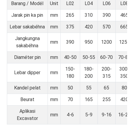
Barang / Modél
Unit
L02
L04
L06
L08
Jarak pin ka pin
mm
265
310
390
465
Lebar sakabéhna
mm
375
420
570
665
Jangkungna
mm
390
950
1200
1250
sakabéhna
Diaméter pin
mm
40-50
50-55
60-70
70-80
150-
180-
200-
300-
Lebar dipper
mm
180
200
315
350
Kandel pelat
mm
50
55
65
80
Beurat
mm
70
165
255
420
Aplikasi
mm
4-6
5-9
9-16
16-23
Excavator