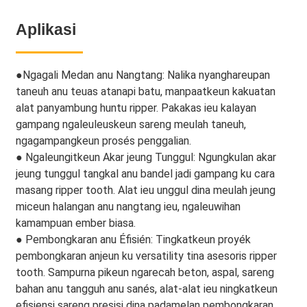
Aplikasi
●
Ngagali Medan anu Nangtang: Nalika nyanghareupan
taneuh anu teuas atanapi batu, manpaatkeun kakuatan
alat panyambung huntu ripper. Pakakas ieu kalayan
gampang ngaleuleuskeun sareng meulah taneuh,
ngagampangkeun prosés penggalian.
● Ngaleungitkeun Akar jeung Tunggul: Ngungkulan akar
jeung tunggul tangkal anu bandel jadi gampang ku cara
masang ripper tooth. Alat ieu unggul dina meulah jeung
miceun halangan anu nangtang ieu, ngaleuwihan
kamampuan ember biasa.
● Pembongkaran anu Éfisién: Tingkatkeun proyék
pembongkaran anjeun ku versatility tina asesoris ripper
tooth. Sampurna pikeun ngarecah beton, aspal, sareng
bahan anu tangguh anu sanés, alat-alat ieu ningkatkeun
efisiensi sareng presisi dina padamelan pembongkaran.