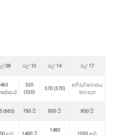
ල් 08
එල් 10
එල් 14
එල් 17
465
520
අභිරුචිකරණය
570 (570)
පාඤ්ඤය)
(520)
කර ඇත
5 (665)
750 යි
830 යි
850 යි
1480
50 ආර්.
1400 යි
1550 ආර්.