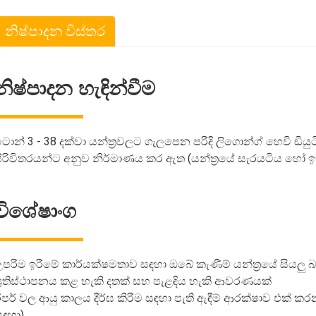
නිෂ්පාදන විස්තර
නිෂ්පාදන හැඳින්වීම
ොන් 3 - 38 දක්වා යන්ත්‍රවලට ගැලපෙන පරිදි ලිගොන්ග් හෙවි ඩියුටි
ිරිවිතරයන්ට අනුව නිර්මාණය කර ඇත (යන්ත්‍රයේ සැරයටිය හෝ ඉක
විශේෂාංග
උපරිම ඉරීමේ කාර්යක්ෂමතාව සඳහා ඔබේ කැණීම් යන්ත්‍රයේ සියල
ප්‍රතිස්ථාපනය කළ හැකි දතක් සහ පැළඳිය හැකි ආවරණයක්
ිපර් වල ආයු කාලය දීර්ඝ කිරීම සඳහා පැති ඇඳීම් ආරක්ෂාව එක් කරන
සඳහා)