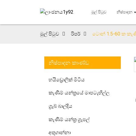
මුල් පිටුව
නිෂ්පාදන
මුල් පිටුව
රිපර්
ටොන් 1.5-60 ක කැණීම් 
නිෂ්පාදන කාණ්ඩ
Loading...
Loading...
හයිඩ්‍රොලික් මිටිය
කැණීම් යන්ත්‍රයේ මාපටැඟිල්ල
ග්‍රැබ් බාල්දිය
කැණීම් යන්ත්‍ර ග්‍රැපල්
අතුගාන්නා