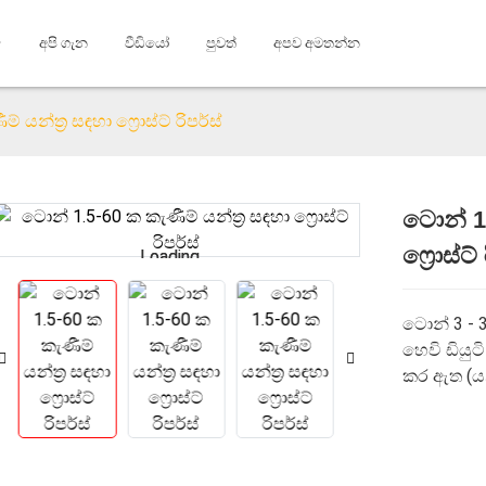
අපි ගැන
වීඩියෝ
පුවත්
අපව අමතන්න
යන්ත්‍ර සඳහා ෆ්‍රොස්ට් රිපර්ස්
ටොන් 1.
ෆ්‍රොස්ට්
Loading...
Loading...
ටොන් 3 - 
හෙවි ඩියුට
කර ඇත (යන