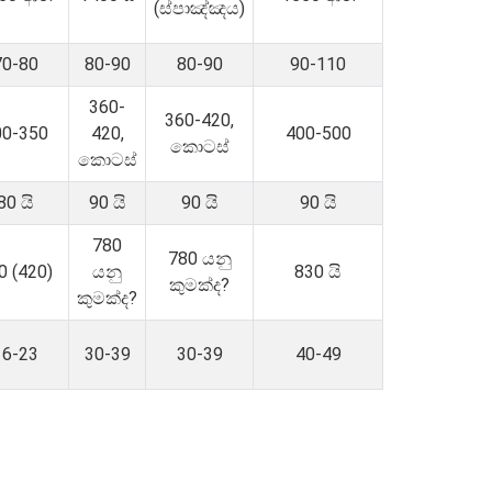
(ස්පාඤ්ඤය)
70-80
80-90
80-90
90-110
360-
360-420,
00-350
420,
400-500
කොටස්
කොටස්
80 යි
90 යි
90 යි
90 යි
780
780 යනු
0 (420)
යනු
830 යි
කුමක්ද?
කුමක්ද?
16-23
30-39
30-39
40-49