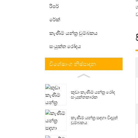
රිපර්
ව
රේක්
කැණීම් යන්ත්‍ර චුම්බකය
සංයුක්ත රෝදය
විශේෂාංග නිෂ්පාදන
කුඩා කැණීම් යන්ත්‍ර රෝද
සංයුක්තකාරක
කැණීම් යන්ත්‍ර සඳහා විද්‍යුත්
චුම්බකය