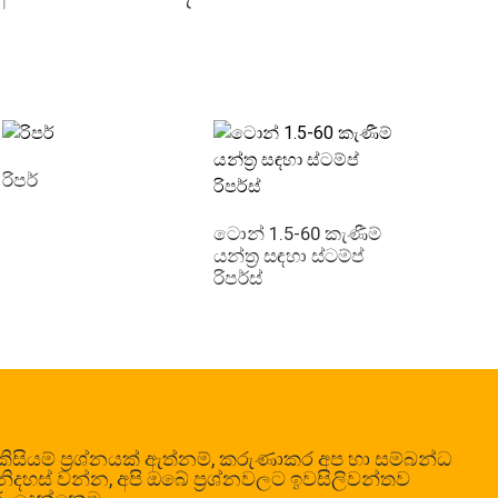
රිපර්
ටොන් 1.5-60 කැණීම්
යන්ත්‍ර සඳහා ස්ටම්ප්
රිපර්ස්
ිසියම් ප්‍රශ්නයක් ඇත්නම්, කරුණාකර අප හා සම්බන්ධ
නිදහස් වන්න, අපි ඔබේ ප්‍රශ්නවලට ඉවසිලිවන්තව