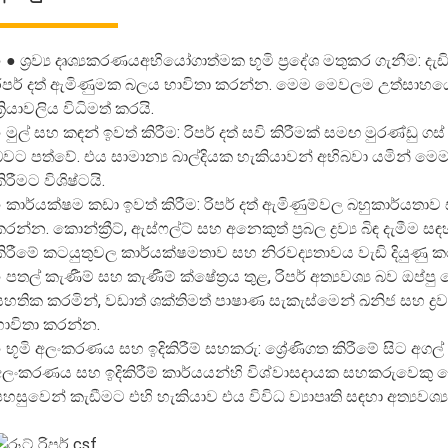
 ● ශ්‍රව්‍ය දෘශ්‍යකරණය
අභියෝගාත්මක භූමි ප්‍රදේශ මතුකර ගැනීම: 
රිපර් දත් ඇමිණුමක බලය භාවිතා කරන්න. මෙම මෙවලම උත්සාහයෙන්
්‍රියාවලිය විධිමත් කරයි.
 මුල් සහ කඳන් ඉවත් කිරීම: රිපර් දත් සවි කිරීමක් සමඟ මුරණ්ඩු ග
බවට පත්වේ. එය සාමාන්‍ය බාල්දියක හැකියාවන් අභිබවා යමින් ම
ිරීමට විශිෂ්ටයි.
 කාර්යක්ෂම කඩා ඉවත් කිරීම: රිපර් දත් ඇමිණුම්වල බහුකාර්යතාව
රන්න. කොන්ක්‍රීට්, ඇස්ෆල්ට් සහ අනෙකුත් ප්‍රබල ද්‍රව්‍ය බිඳ දැම
ිරීමේ කටයුතුවල කාර්යක්ෂමතාව සහ නිරවද්‍යතාවය වැඩි දියුණු කර
 පතල් කැණීම් සහ කැණීම් ක්ෂේත්‍රය තුළ, රිපර් අත්‍යවශ්‍ය බව ඔප්පු
හතික කරමින්, වඩාත් ශක්තිමත් පාෂාණ සැකැස්මෙන් ඛනිජ සහ ද්‍රව
භාවිතා කරන්න.
 භූමි අලංකරණය සහ ඉදිකිරීම් සහකරු: ශ්‍රේණිගත කිරීමේ සිට අගල් ක
අලංකරණය සහ ඉදිකිරීම් කාර්යයන්හි විශ්වාසදායක සහකරුවෙකු ල
හසුවෙන් කැඩීමට එහි හැකියාව එය විවිධ ව්‍යාපෘති සඳහා අත්‍යවශ