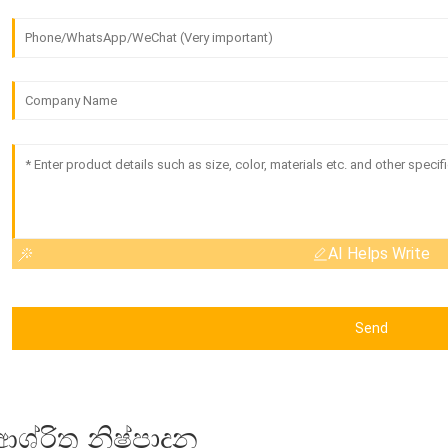
AI Helps Write
Send
ආශ්රිත නිෂ්පාදන