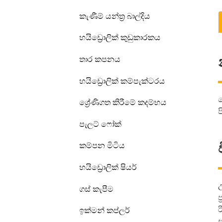
කැණීම් යන්ත්‍ර බාල්දිය
හයිඩ්‍රොලික් කුඩුකාරකය
තාර කපනය
හයිඩ්‍රොලික් කම්පැක්ටරය
ට
ශ්‍රේණිගත කිරීමේ කදම්භය
ප
පැලට් ෆෝක්
කම්පන මිටිය
හයිඩ්‍රොලික් ෂියර්
ගස් කැපීම
ර
ඉක්මන් කප්ලර්