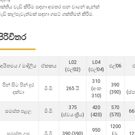
ශක්තිය වැඩි කිරීම සඳහා අමතර ඝන වානේ ෂැන්ක්
ැඩි කල්පැවැත්මක් සඳහා ගසට් ශක්තිමත් කිරීම.
පිරිවිතර
L02
L04
අයිතමය / මාදිලිය
ඒකකය
එල්06
එ
(එල්02)
(එල්04)
310
පින් සිට පින් දුර
390
මි.මී.
265 යි
(අංක
දක්වා
(390)
(ස්
310)
375
420
570
සමස්ත පළල
මි.මී.
66
(ස්වයංක්‍රීය)
(420)
(570)
1200
950
සමස්ත උස
මි.මී.
390 (390)
(රු.
12