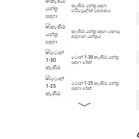
කැණීම් යන්ත්‍ර සඳහා
හයිඩ්‍රොලික් චුම්බකය
කැණීම් යන්ත්‍ර සඳහා කොසු
අතුගාන යන්ත්‍රය
ටොන් 1-30 කැණීම් යන්ත්‍ර
සඳහා රේක්
ටොන් 1-25 කැණීම් යන්ත්‍ර
සඳහා රේක්
ටොන් 1-30 කැණීම් යන්ත්‍ර
සඳහා රේක්
ටොන් 1.5-60 ක කැණීම්