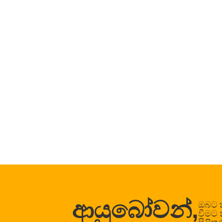
ආයුබෝවන්,
ඔබට ක
වීමට 