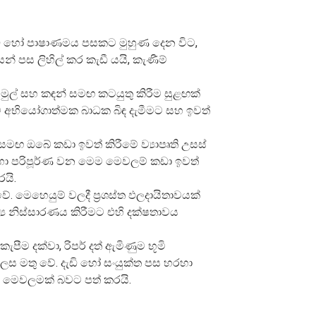
දැඩි හෝ පාෂාණමය පසකට මුහුණ දෙන විට,
 පස ලිහිල් කර කැඩී යයි, කැණීම්
ස් මුල් සහ කඳන් සමඟ කටයුතු කිරීම සුළඟක්
ෙම අභියෝගාත්මක බාධක බිඳ දැමීමට සහ ඉවත්
 සමඟ ඔබේ කඩා ඉවත් කිරීමේ ව්‍යාපෘති උසස්
ීම සඳහා පරිපූර්ණ වන මෙම මෙවලම් කඩා ඉවත්
යි.
 වේ. මෙහෙයුම් වලදී ප්‍රශස්ත ඵලදායිතාවයක්
්‍ය නිස්සාරණය කිරීමට එහි දක්ෂතාවය
ැපීම දක්වා, රිපර් දත් ඇමිණුම භූමි
ෙස මතු වේ. දැඩි හෝ සංයුක්ත පස හරහා
්‍ය මෙවලමක් බවට පත් කරයි.