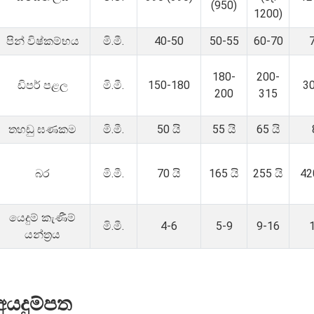
(950)
1200)
පින් විෂ්කම්භය
මි.මී.
40-50
50-55
60-70
180-
200-
ඩිපර් පළල
මි.මී.
150-180
3
200
315
තහඩු ඝණකම
මි.මී.
50 යි
55 යි
65 යි
බර
මි.මී.
70 යි
165 යි
255 යි
42
යෙදුම් කැණීම්
මි.මී.
4-6
5-9
9-16
යන්ත්‍රය
අයදුම්පත