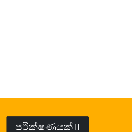
පරීක්ෂණයක්