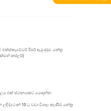
 එක්ස්කැවේටර් රිපර් ඇමුණුම. යන්ත්‍ර
්මන් කප්ලර්).
ු බලය එක් ස්ථානයකට යොදන්න.
 ලදී (ටොන් 10 ට වඩා විශාල කැණීම් යන්ත්‍ර