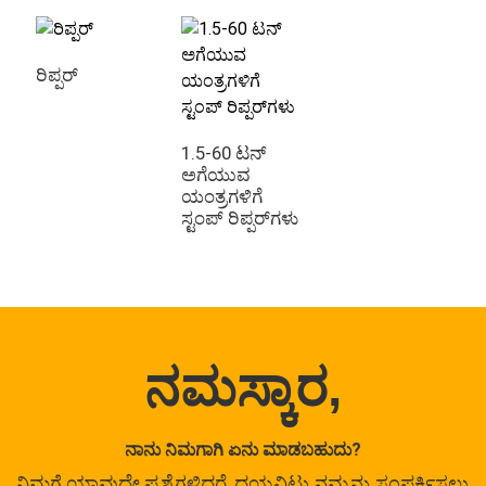
ರಿಪ್ಪರ್
1.5-60 ಟನ್
ಅಗೆಯುವ
ಯಂತ್ರಗಳಿಗೆ
ಸ್ಟಂಪ್ ರಿಪ್ಪರ್‌ಗಳು
ನಮಸ್ಕಾರ,
ನಾನು ನಿಮಗಾಗಿ ಏನು ಮಾಡಬಹುದು?
ನಿಮಗೆ ಯಾವುದೇ ಪ್ರಶ್ನೆಗಳಿದ್ದರೆ, ದಯವಿಟ್ಟು ನಮ್ಮನ್ನು ಸಂಪರ್ಕಿಸಲು