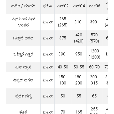
ಎಲ್
ಐಟಂ / ಮಾದರಿ
ಘಟಕ
ಎಲ್02
ಎಲ್04
ಎಲ್06
08
ಪಿನ್‌ನಿಂದ ಪಿನ್
265
465
ಮಿಮೀ
310 ·
390 ·
ಅಂತರ
(265)
(465
420
570
ಒಟ್ಟಾರೆ ಅಗಲ
ಮಿಮೀ
375
665
(420)
(570)
1200
ಒಟ್ಟಾರೆ ಎತ್ತರ
ಮಿಮೀ
390 ·
950
125
(1200)
ಪಿನ್ ವ್ಯಾಸ
ಮಿಮೀ
40-50
50-55
60-70
70-8
150-
180-
200-
300-
ಡಿಪ್ಪರ್ ಅಗಲ
ಮಿಮೀ
180
200
315
350
ಪ್ಲೇಟ್ ದಪ್ಪ
ಮಿಮೀ
50
55
65
80
255
420
ತೂಕ
ಮಿಮೀ
70
165