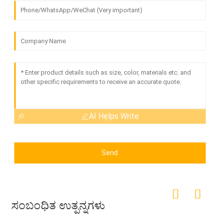
AI Helps Write
Send
ಸಂಬಂಧಿತ ಉತ್ಪನ್ನಗಳು