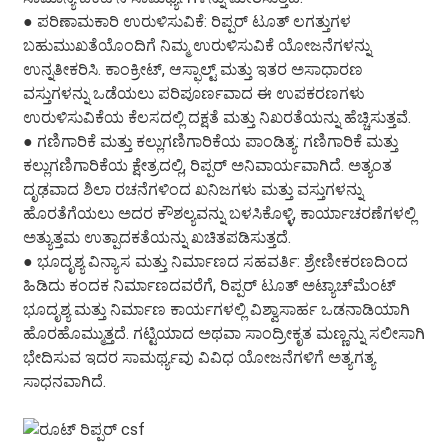
● ಪರಿಣಾಮಕಾರಿ ಉರುಳಿಸುವಿಕೆ: ರಿಪ್ಪರ್ ಟೂತ್ ಲಗತ್ತುಗಳ
ಬಹುಮುಖತೆಯೊಂದಿಗೆ ನಿಮ್ಮ ಉರುಳಿಸುವಿಕೆ ಯೋಜನೆಗಳನ್ನು
ಉನ್ನತೀಕರಿಸಿ. ಕಾಂಕ್ರೀಟ್, ಆಸ್ಫಾಲ್ಟ್ ಮತ್ತು ಇತರ ಅಸಾಧಾರಣ
ವಸ್ತುಗಳನ್ನು ಒಡೆಯಲು ಪರಿಪೂರ್ಣವಾದ ಈ ಉಪಕರಣಗಳು
ಉರುಳಿಸುವಿಕೆಯ ಕೆಲಸದಲ್ಲಿ ದಕ್ಷತೆ ಮತ್ತು ನಿಖರತೆಯನ್ನು ಹೆಚ್ಚಿಸುತ್ತವೆ.
● ಗಣಿಗಾರಿಕೆ ಮತ್ತು ಕಲ್ಲುಗಣಿಗಾರಿಕೆಯ ಪಾಂಡಿತ್ಯ: ಗಣಿಗಾರಿಕೆ ಮತ್ತು
ಕಲ್ಲುಗಣಿಗಾರಿಕೆಯ ಕ್ಷೇತ್ರದಲ್ಲಿ, ರಿಪ್ಪರ್ ಅನಿವಾರ್ಯವಾಗಿದೆ. ಅತ್ಯಂತ
ದೃಢವಾದ ಶಿಲಾ ರಚನೆಗಳಿಂದ ಖನಿಜಗಳು ಮತ್ತು ವಸ್ತುಗಳನ್ನು
ಹೊರತೆಗೆಯಲು ಅದರ ಕೌಶಲ್ಯವನ್ನು ಬಳಸಿಕೊಳ್ಳಿ, ಕಾರ್ಯಾಚರಣೆಗಳಲ್ಲಿ
ಅತ್ಯುತ್ತಮ ಉತ್ಪಾದಕತೆಯನ್ನು ಖಚಿತಪಡಿಸುತ್ತದೆ.
● ಭೂದೃಶ್ಯ ವಿನ್ಯಾಸ ಮತ್ತು ನಿರ್ಮಾಣದ ಸಹವರ್ತಿ: ಶ್ರೇಣೀಕರಣದಿಂದ
ಹಿಡಿದು ಕಂದಕ ನಿರ್ಮಾಣದವರೆಗೆ, ರಿಪ್ಪರ್ ಟೂತ್ ಅಟ್ಯಾಚ್‌ಮೆಂಟ್
ಭೂದೃಶ್ಯ ಮತ್ತು ನಿರ್ಮಾಣ ಕಾರ್ಯಗಳಲ್ಲಿ ವಿಶ್ವಾಸಾರ್ಹ ಒಡನಾಡಿಯಾಗಿ
ಹೊರಹೊಮ್ಮುತ್ತದೆ. ಗಟ್ಟಿಯಾದ ಅಥವಾ ಸಾಂದ್ರೀಕೃತ ಮಣ್ಣನ್ನು ಸಲೀಸಾಗಿ
ಭೇದಿಸುವ ಇದರ ಸಾಮರ್ಥ್ಯವು ವಿವಿಧ ಯೋಜನೆಗಳಿಗೆ ಅತ್ಯಗತ್ಯ
ಸಾಧನವಾಗಿದೆ.