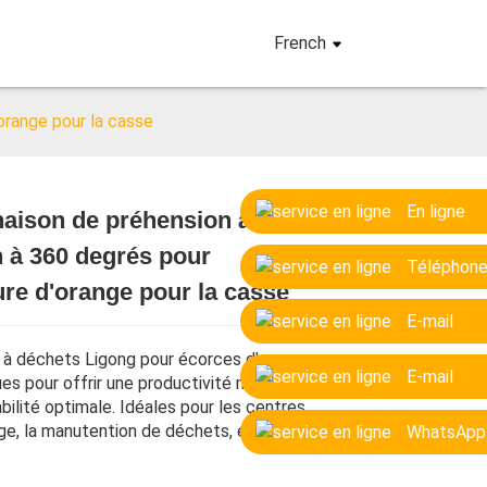
French
orange pour la casse
En ligne
aison de préhension à
Loading...
Loading...
Loading...
Loading...
n à 360 degrés pour
Téléphon
re d'orange pour la casse
E-mail
 à déchets Ligong pour écorces d'orange
E-mail
es pour offrir une productivité maximale
bilité optimale. Idéales pour les centres
ge, la manutention de déchets, etc.
WhatsApp