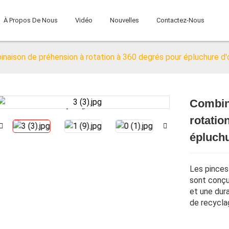
À Propos De Nous
Vidéo
Nouvelles
Contactez-Nous
naison de préhension à rotation à 360 degrés pour épluchure d'
Combin
Loading...
Loading...
rotatio
épluchu
Les pinces
sont conçu
et une dura
de recycla