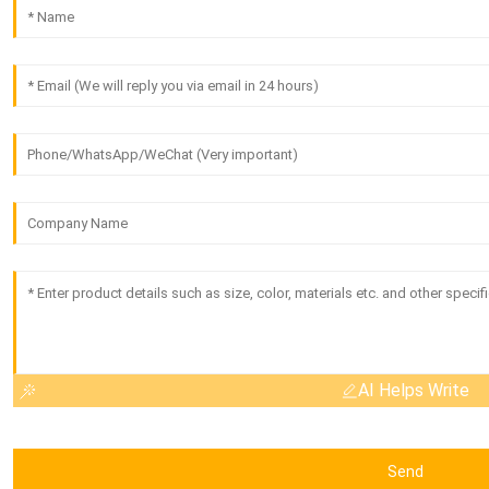
AI Helps Write
Send