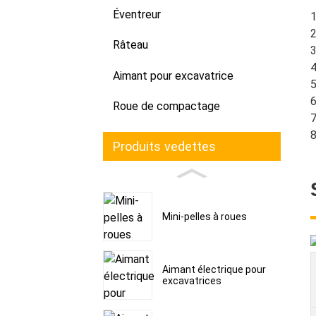
Éventreur
1
2
Râteau
3
4
Aimant pour excavatrice
5
6
Roue de compactage
7
8
Produits vedettes
Mini-pelles à roues
Aimant électrique pour
excavatrices