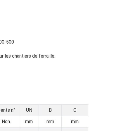
400-500
 les chantiers de ferraille.
ents n°
UN
B
C
Non.
mm
mm
mm