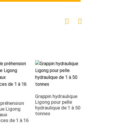
Grappin hydraulique
Grappin de tri et 
Ligong pour pelle
démolition Ligon
 préhension
hydraulique de 1 à 50
adapté aux projet
ue Ligong
tonnes
démolition
aux
ices de 1 à 16