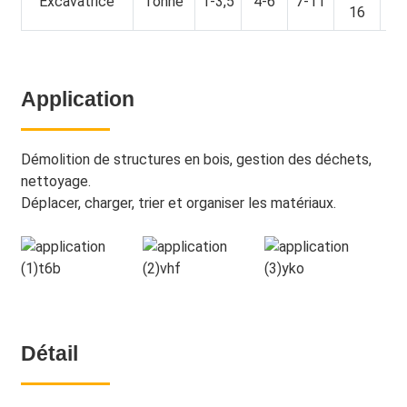
Excavatrice
Tonne
1-3,5
4-6
7-11
16
2
Application
Démolition de structures en bois, gestion des déchets,
nettoyage.
Déplacer, charger, trier et organiser les matériaux.
Détail