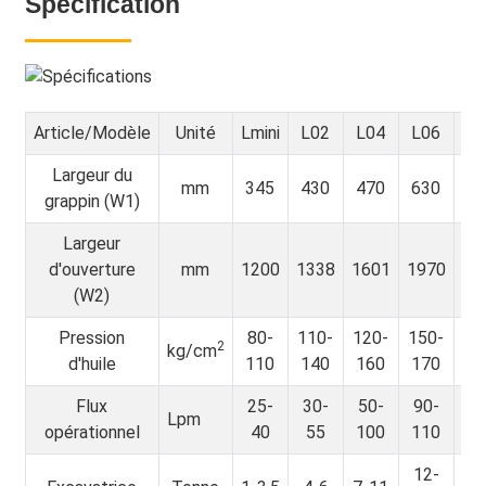
Spécification
Article/Modèle
Unité
Lmini
L02
L04
L06
L
Largeur du
mm
345
430
470
630
7
grappin (W1)
Largeur
d'ouverture
mm
1200
1338
1601
1970
20
(W2)
Pression
80-
110-
120-
150-
16
2
kg/cm
d'huile
110
140
160
170
1
Flux
25-
30-
50-
90-
10
Lpm
opérationnel
40
55
100
110
1
12-
17