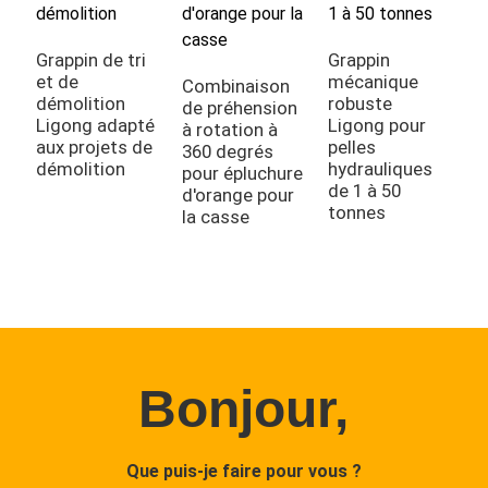
Grappin de tri
Grappin
et de
mécanique
Combinaison
P
démolition
robuste
de préhension
h
Ligong adapté
Ligong pour
à rotation à
r
aux projets de
pelles
360 degrés
d
démolition
hydrauliques
pour épluchure
a
de 1 à 50
d'orange pour
e
tonnes
la casse
d
t
Bonjour,
Que puis-je faire pour vous ?