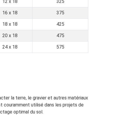
12 x 18
325
16 x 18
375
18 x 18
425
20 x 18
475
24 x 18
575
er la terre, le gravier et autres matériaux
st couramment utilisé dans les projets de
tage optimal du sol.