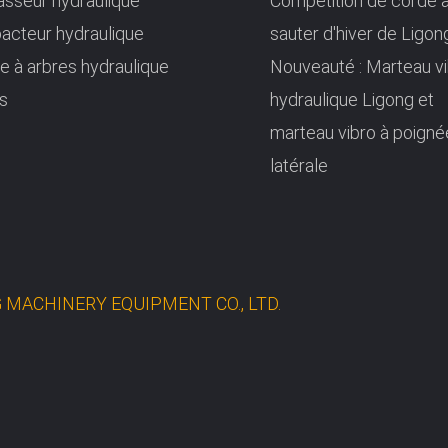
sseur hydraulique
Compétition de corde 
cteur hydraulique
sauter d'hiver de Ligo
lle à arbres hydraulique
Nouveauté : Marteau v
s
hydraulique Ligong et
marteau vibro à poigné
latérale
 MACHINERY EQUIPMENT CO., LTD.