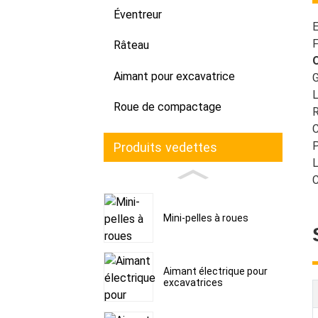
Éventreur
E
F
Râteau
O
Aimant pour excavatrice
G
L
Roue de compactage
R
C
P
Produits vedettes
L
C
Mini-pelles à roues
Aimant électrique pour
excavatrices