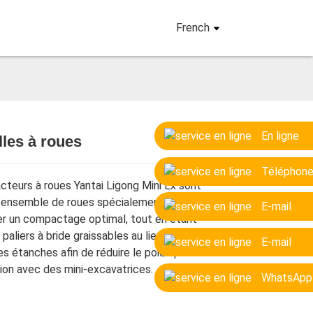
French
En ligne
lles à roues
Loading...
Loading...
Loading...
Loading...
Téléphon
teurs à roues Yantai Ligong Mini Ex sont
 ensemble de roues spécialement conçu
E-mail
er un compactage optimal, tout en étant
paliers à bride graissables au lieu de nos
E-mail
ses étanches afin de réduire le poids pour
tion avec des mini-excavatrices.
WhatsApp