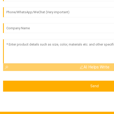
AI Helps Write
Send