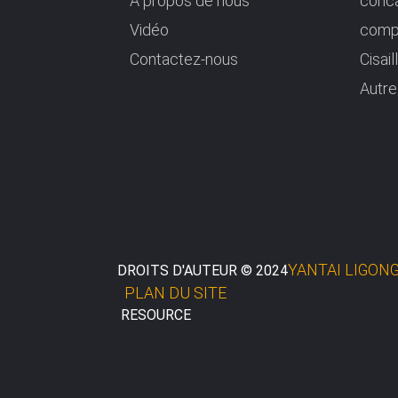
À propos de nous
conca
Vidéo
compa
Contactez-nous
Cisai
Autre
YANTAI LIGONG
DROITS D'AUTEUR © 2024
PLAN DU SITE
RESOURCE