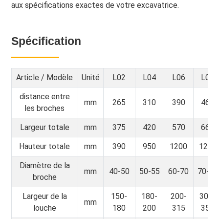
aux spécifications exactes de votre excavatrice.
Spécification
Article / Modèle
Unité
L02
L04
L06
L08
distance entre
mm
265
310
390
465
les broches
Largeur totale
mm
375
420
570
665
Hauteur totale
mm
390
950
1200
1250
Diamètre de la
mm
40-50
50-55
60-70
70-80
broche
Largeur de la
150-
180-
200-
300-
mm
louche
180
200
315
350