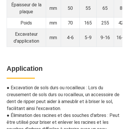
Épaisseur de la
mm
50
55
65
80
plaque
Poids
mm
70
165
255
420
Excavateur
mm
4-6
5-9
9-16
16-23
d'application
Application
● Excavation de sols durs ou rocailleux : Lors du
creusement de sols durs ou rocailleux, un accessoire de
dent de ripper peut aider à ameublir et à briser le sol,
facilitant ainsi l'excavation.
●
Élimination des racines et des souches d'arbres : Peut
être utilisé pour briser et enlever les racines et les