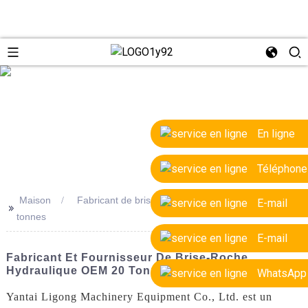
e
En ligne
Téléphone
Maison
Fabricant de brise-roche hydraulique OEM de 20
E-mail
>>
tonnes
E-mail
Fabricant Et Fournisseur De Brise-Roche
Hydraulique OEM 20 Tonnes - Qualité Garantie
WhatsApp
Yantai Ligong Machinery Equipment Co., Ltd. est un