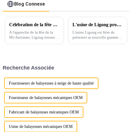
Blog Connexe
Célébration de la fête de la mi-automne à Ligong : embrasser la tradition et la gratitude
L'usine de Ligong propose des râteaux d'excavatrice de qualité supérieure avec personnalisation et assurance de haute qualité
À l'approche de la fête de la
L'usine Ligong est fière de
Mi-Automne, Ligong renoue
présenter sa nouvelle gamme
avec l'esprit d'unité, de
de râteaux-excavateurs, conçue
gratitude et de tradition que
pour répondre aux besoins
représente cette fête chinoise si
variés de ses clients
chère à son cœur. Profondément
internationaux. Nos râteaux-
ancrée dans le culte chinois…
excavateurs sont conçus pour
Recherche Associée
offrir des performances
inégalées.
Fournisseurs de balayeuses à neige de haute qualité
Fournisseur de balayeuses mécaniques OEM
Fabricant de balayeuses mécaniques OEM
Usine de balayeuses mécaniques OEM