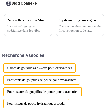
Blog Connexe
Nouvelle version - Marteau vibrant hydraulique et marteau vibrant à poignée latérale Ligong
Système de graissage automatique unique LG pour marteaux hydrauliques : amélioration de l'efficacité et de la durabilité
La société Ligong est
Dans le monde concurrentiel de
spécialisée dans les vibro-
la construction et de la
marteaux hydrauliques depuis
démolition, la fiabilité et la
plus de 10 ans et reçoit de
performance des équipements
nombreux bons retours de la
sont primordiales. Chez LG
part des clients concernant ces
Machinery, nous sommes ravis
produits.
d'annoncer le lancement de
Recherche Associée
notre machine hydraulique
innovante…
Usines de goupilles à clavette pour excavatrices
Fabricants de goupilles de pouce pour excavatrices
Fournisseurs de goupilles de pouce pour excavatrice
Fournisseur de pouce hydraulique à souder