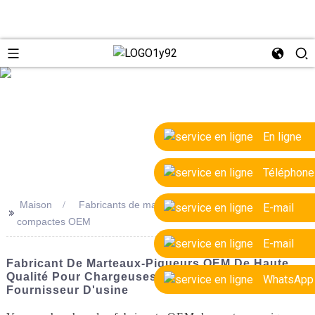
e
En ligne
Téléphone
Maison
Fabricants de marteaux-piqueurs pour chargeuses
E-mail
>>
compactes OEM
E-mail
Fabricant De Marteaux-Piqueurs OEM De Haute
Qualité Pour Chargeuses Compactes |
WhatsApp
Fournisseur D'usine