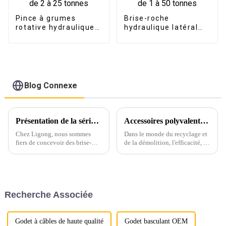
Pince à grumes
Brise-roche
rotative hydraulique
hydraulique latéral
Ligong pour
Ligong pour
excavatrice de 2 à 25
excavatrice de 1 à 50
tonnes
tonnes
Blog Connexe
Présentation de la série de brise-roches hydrauliques hautes performances de Ligong
Accessoires polyvalents révolutionnant les projets de recyclage et de démolition : cisaille à voiture, presse à châssis de voiture et grappin rotatif
Chez Ligong, nous sommes
Dans le monde du recyclage et
fiers de concevoir des brise-
de la démolition, l'efficacité, la
roches hydrauliques alliant
durabilité et la polyvalence
puissance, durabilité et
sont essentielles. Parmi les
fiabilité. Conçus pour répondre
accessoires de pelle les plus
aux exigences rigoureuses des
répandus, trois se distinguent
applications de construction,
par leurs performances
Recherche Associée
de démolition et d'exploitation
supérieures…
minière…
Godet à câbles de haute qualité
Godet basculant OEM