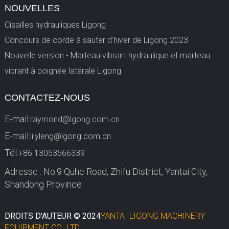
NOUVELLES
Cisailles hydrauliques Ligong
Concours de corde à sauter d'hiver de Ligong 2023
Nouvelle version - Marteau vibrant hydraulique et marteau
vibrant à poignée latérale Ligong
CONTACTEZ-NOUS
E-mail:
raymond@lgong.com.cn
E-mail:
lilyleng@lgong.com.cn
Tél.
+86 13053566339
Adresse : No.9 Quhe Road, Zhifu District, Yantai City,
Shandong Province
DROITS D'AUTEUR © 2024
YANTAI LIGONG MACHINERY
EQUIPMENT CO., LTD.