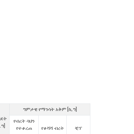
ግምታዊ የማንሳት አቅም [ኪ.ግ]
ብደት
የብረት ሳህን
.ግ]
የተቆረጠ
የቆሻሻ ብረት
ቺፕ