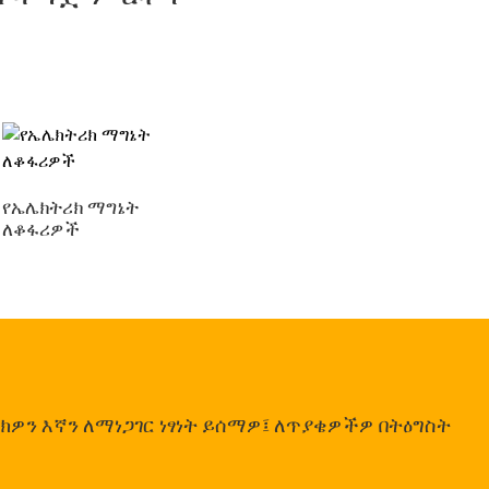
የኤሌክትሪክ ማግኔት
ለቆፋሪዎች
ዎን እኛን ለማነጋገር ነፃነት ይሰማዎ፤ ለጥያቄዎችዎ በትዕግስት