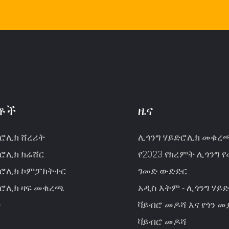
ቶች
ዜና
ድሮሊክ ሸረሪት
ሊጎንግ ሃይድሮሊክ መቁ
ድሮሊክ ክሬሸር
የ2023 የክረምት ሊጎንግ 
ድሮሊክ ኮምፓክትተር
ገመድ ውድድር
ድሮሊክ ዛፍ መቁረጫ
አዲስ እትም - ሊጎንግ ሃይ
ች
ቫይብሮ መዶሻ እና የጎን 
ቫይብሮ መዶሻ