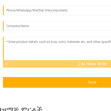
AI Helps Write
Send
ተዛማጅ ምርቶች