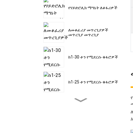
የሃይድሮሊክ ማግኔት ለቆፋሪዎች
ለመቆፈሪያ መጥረጊያዎች
መጥረጊያ መጥረጊያ
ከ1-30 ቶን የሚደርሱ ቁፋሮዎች
ከ1-25 ቶን የሚደርሱ ቁፋሮዎች
ከ1-30 ቶን የሚደርሱ ቁፋሮዎች
ለ1.5-60 ቶን ቁፋሮዎች