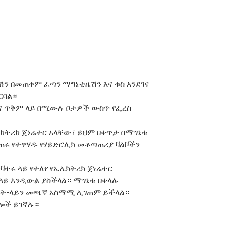
ሽን በመጠቀም ፈጣን ማግኔቲዜሽን እና ቁስ እንደገና
ርባል።
ገና ጥቅም ላይ በሚውሉ ቦታዎች ውስጥ የፌረስ
ትሪክ ጀነሬተር አላቸው፣ ይህም በቀጥታ በማግኔቱ
ጠሩ የተዋሃዱ የሃይድሮሊክ መቆጣጠሪያ ቫልቮችን
ቫተሩ ላይ የተለየ የኤሌክትሪክ ጀነሬተር
ላይ እንዲውል ያስችላል። ማግኔቱ በቀላሉ
ልት-ላይን መጫኛ አስማሚ ሊገጠም ይችላል።
ሎች ይገኛሉ።