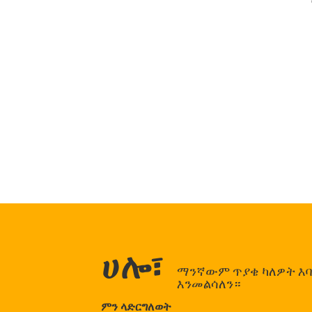
ሀሎ፣
ማንኛውም ጥያቄ ካለዎት እባክ
እንመልሳለን።
ምን ላድርግለወት