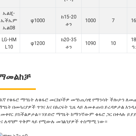
ኤልጂ-
ከ15-20
ኤችኤም
φ1000
1000
7
1
ቶን
ኤል08
LG-HM
ከ20-35
1
φ1200
1090
10
L10
ቶን
ዓ
ማመልከቻ
የእኛ የቁፋሮ ማግኔት ለቁፋሮ መርከቦችዎ መግነጢሳዊ የማንሳት ችሎታን ለ
ማግኔት በመሳሪያዎች ጥገና እና በእረፍት ጊዜ ላይ ለመቆጠብ ይረዳዎታል እንዲ
ለመቀየር ያስችልዎታል። ሃይድሮ ማግኔት ከማንኛውም ቁፋሮ ጋር በቀላሉ ይያያ
እና ለዳግም ጥቅም ላይ የሚውሉ መገልገያዎች ተስማሚ ነው።