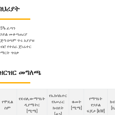
ባህሪያት
25% ፈጣን
የኃይል መቆጣጠሪያ
እጅግ በጣም ጥሩ አያያዝ
አብሮ የተሰራ ጀነሬተር
ስማርት ጥበቃ
ዝርዝር መግለጫ
የኤክሳኬተር
የደብሊውማግኔት
የማግኔት
የሞዴል
የአሠራር
ቁመት
ክ
ዲያሜትር
የኃይል
ስም
ክብደት
[ሚሜ]
[ኪ
[ሚሜ]
ፍጆታ [kW]
[ቶን]