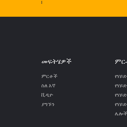
፧
መፍትሄዎች
ምር
ምርቶች
የሃይ
ስለ እኛ
የሃይ
ቪዲዮ
የሃይ
ያግኙን
የሃይ
ሌሎ