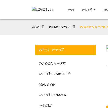
መነሻ
ምርቶች
ስለ
መነሻ
የቁፋሮ ማግኔት
የሃይድሮሊክ ማግኔ
የምርት ምድቦች
Loading...
Loading...
የሃይድሮሊክ መዶሻ
የኤክሳቫተር አውራ ጣት
ባልዲ ይያዙ
የኤክሳቫተር ግራፕል
መጥረጊያ