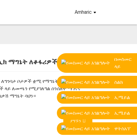
Amharic
በመስመር
ሊክ ማግኔት ለቆፋሪዎች
ላይ
Loading...
Loading...
Loading...
Loading...
 ለግንባታ ቦታዎች ቋሚ የማግኔት ሳህን እና በቆሻሻ
ስልክ
ች ላይ ለመጫን የሚያገለግል ሰንሰለት ማገናኛ
ሳቃሽ ማግኔት ሳህን።
ኢሜይል
ኢሜይል
ያግኙን
ዋትስአፕ