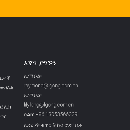
እኛን ያግኙን
ኢሜይል፡
ረጫዎች
raymond@lgong.com.cn
የመዝለል
ኢሜይል፡
lilyleng@lgong.com.cn
ድሮሊክ
ስልክ፡
+86 13053566339
መያዣ
አድራሻ፡ ቁጥር 9 ኩሄ ሮድ፣ ዚፉ