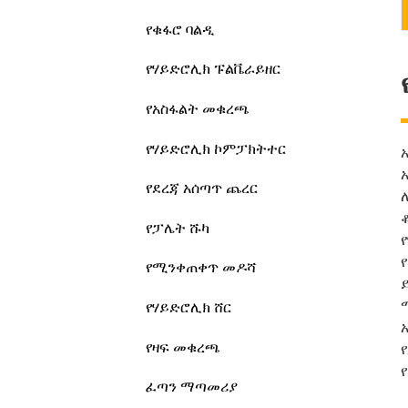
የቁፋሮ ባልዲ
የሃይድሮሊክ ፑልቬራይዘር
የአስፋልት መቁረጫ
የሃይድሮሊክ ኮምፓክትተር
የደረጃ አሰጣጥ ጨረር
የፓሌት ሹካ
የሚንቀጠቀጥ መዶሻ
የሃይድሮሊክ ሸር
የዛፍ መቁረጫ
ፈጣን ማጣመሪያ