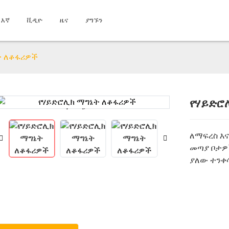
 እኛ
ቪዲዮ
ዜና
ያግኙን
ት ለቆፋሪዎች
የሃይድሮ
Loading...
Loading...
ለማፍረስ እና
መጣያ ቦታዎ
ያለው ተንቀ