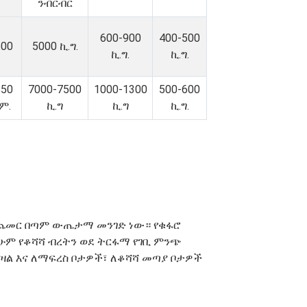
ንብርብር
600-900
400-500
600
5000 ኪ.ግ.
ኪ.ግ.
ኪ.ግ.
850
7000-7500
1000-1300
500-600
.ም.
ኪ.ግ
ኪ.ግ
ኪ.ግ.
መጨመር በጣም ውጤታማ መንገድ ነው። የቁፋሮ
ሁም የቆሻሻ ብረትን ወደ ትርፋማ የገቢ ምንጭ
ዛል እና ለማፍረስ ቦታዎች፣ ለቆሻሻ መጣያ ቦታዎች