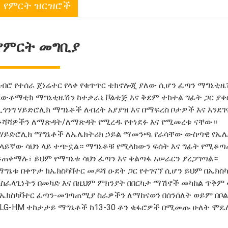
የምርት ዝርዝሮች
የምርት መግቢያ
አብሮ የተሰራ ጀነሬተር የላቀ የቁጥጥር ቴክኖሎጂ ያለው ሲሆን ፈጣን ማግኔቲዜ
አውቶማቲክ ማግኔቲዜሽን ከተቃራኒ ቮልቴጅ እና ቅደም ተከተል ግፊት ጋር ያቀ
ሊጎንግ ሃይድሮሊክ ማግኔቶች ለብረት አያያዝ እና በማፍረስ ቦታዎች እና እንደ
ቆሻሻዎችን ለማጽዳት/ለማጽዳት የሚረዱ የተነደፉ እና የሚመረቱ ናቸው።
የሃይድሮሊክ ማግኔቶች ለኤሌክትሪክ ኃይል ማመንጫ የራሳቸው ውስጣዊ የኤሌክ
የላይኛው ሳህን ላይ ተጭኗል። ማግኔቶቹ የሚላከውን ፍሰት እና ግፊት የሚቆጣ
ይጠቀማሉ፣ ይህም የማግኔቱ ሳህን ፈጣን እና ቀልጣፋ አሠራርን ያረጋግጣል።
ማግኔቱ በቀጥታ ከኤክስካቫተር መዶሻ ዑደት ጋር የተገናኘ ሲሆን ይህም በኤክስካ
አስፈላጊነትን በመካድ እና በዚህም ምክንያት በበርካታ ማሽኖች መካከል ጥቅም 
የኤክስካቫተር ፈጣን-መገጣጠሚያ ስራዎችን ለማከናወን በሰንሰለት ወይም በቦ
የLG-HM ተከታታይ ማግኔቶች ከ13-30 ቶን ቁፋሮዎች በሚመጡ ሁለት ሞዴ