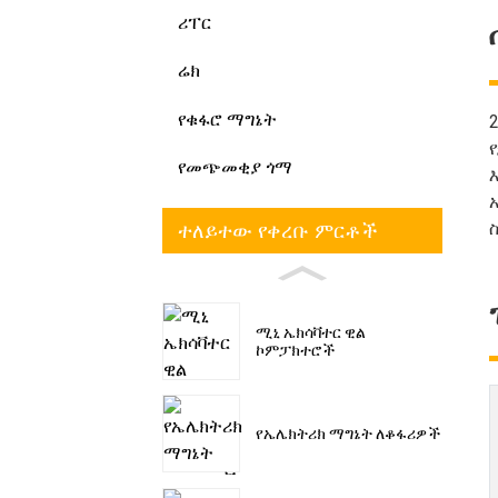
ሪፐር
ሬክ
የቁፋሮ ማግኔት
የመጭመቂያ ጎማ
ተለይተው የቀረቡ ምርቶች
ሚኒ ኤክሳቫተር ዊል
ኮምፓክተሮች
የኤሌክትሪክ ማግኔት ለቆፋሪዎች