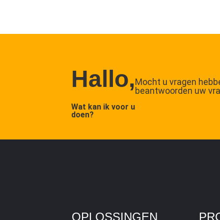
Hallo,
Mocht u vragen hebbe
beantwoorden uw vra
Wat kan ik voor u
doen?
OPLOSSINGEN
PR