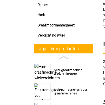
s
Ripper
k
Hark
s
D
Graafmachinemagneet
t
Verdichtingswiel
Uitgelichte producten
2
V
Mini-graafmachine
U
wielverdichters
I
Elektromagneten voor
graafmachines