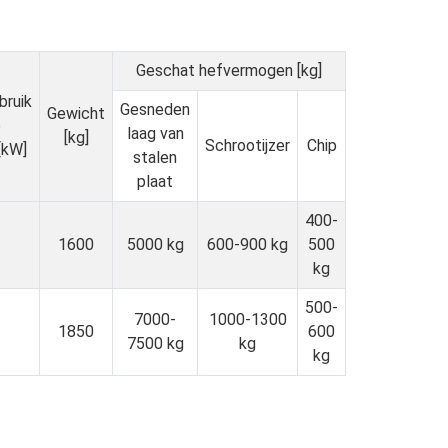
Geschat hefvermogen [kg]
bruik
Gesneden
Gewicht
e
laag van
[kg]
Schrootijzer
Chip
[kW]
stalen
plaat
400-
1600
5000 kg
600-900 kg
500
kg
500-
7000-
1000-1300
1850
600
7500 kg
kg
kg