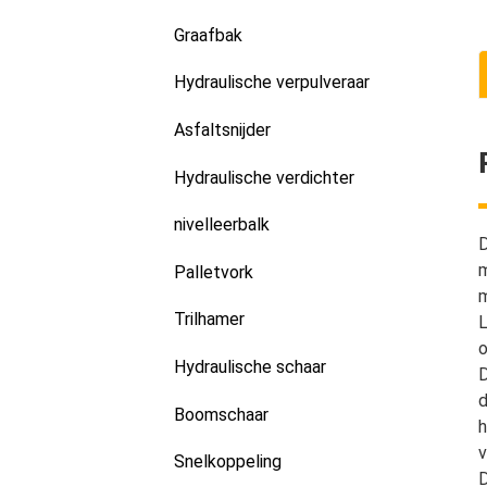
Graafbak
Hydraulische verpulveraar
Asfaltsnijder
Hydraulische verdichter
nivelleerbalk
D
m
Palletvork
m
Trilhamer
L
o
Hydraulische schaar
D
d
Boomschaar
h
v
Snelkoppeling
D