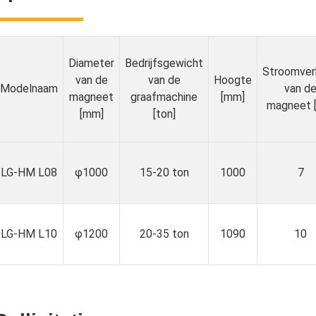
Diameter
Bedrijfsgewicht
Stroomver
van de
van de
Hoogte
Modelnaam
van d
magneet
graafmachine
[mm]
magneet 
[mm]
[ton]
LG-HM L08
φ1000
15-20 ton
1000
7
LG-HM L10
φ1200
20-35 ton
1090
10