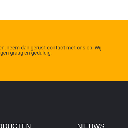
n, neem dan gerust contact met ons op. Wij
gen graag en geduldig.
ODUCTEN
NIEUWS