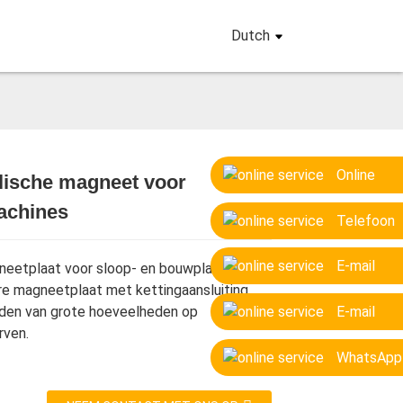
Dutch
Online
lische magneet voor
Loading...
Loading...
Loading...
Loading...
achines
Telefoon
E-mail
eetplaat voor sloop- en bouwplaatsen en
 magneetplaat met kettingaansluiting
aden van grote hoeveelheden op
E-mail
rven.
WhatsApp