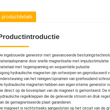
productdetails
Productintroductie
e ingebouwde generator met geavanceerde besturingstechnolog
ateriaalopname door snelle magnetisatie met impulsstimulatie
ateriaal met tegenspanning en sequentiële pulsatie.
igong hydraulische magneten zijn ontworpen en geproduceerd vo
ndersteuning van het reinigen/opruimen van ijzerhoudend schroot
e hydraulische magneten hebben een eigen interne generator vo
ie direct op de bovenplaat van de magneet is gemonteerd. De
ydraulische regelkleppen die de geleverde stroom en druk regele
an de gemagnetiseerde plaat garanderen.
e magneet is rechtstreeks aangesloten op het circuit van de 