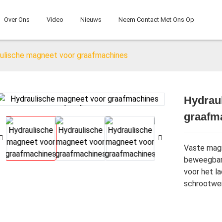
Over Ons
Video
Nieuws
Neem Contact Met Ons Op
ulische magneet voor graafmachines
Hydrau
Loading...
Loading...
graafm
Vaste magn
beweegbare
voor het l
schrootwe