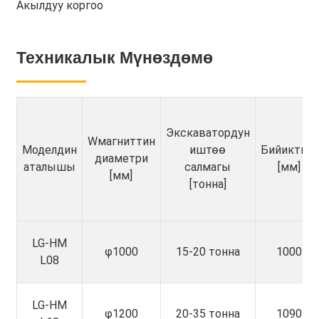
Акылдуу коргоо
Техникалык Мүнөздөмө
Экскаватордун
Wмагниттин
Моделдин
иштөө
Бийиктиги
диаметри
аталышы
салмагы
[мм]
[мм]
[тонна]
LG-HM
φ1000
15-20 тонна
1000
L08
LG-HM
φ1200
20-35 тонна
1090