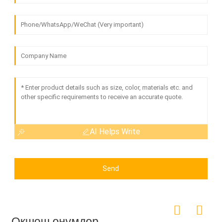
AI Helps Write
Send
Окшош өнүмдөр