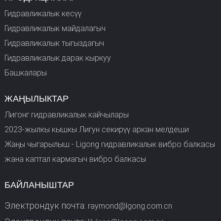
Гидравликалык кесүү
Гидравликалык майдалагыч
Гидравликалык тыгыздагыч
Гидравликалык дарак кыркуу
Башкалары
ЖАҢЫЛЫКТАР
Лигонг гидравликалык кайчылары
2023-жылкы кышкы Лигун секирүү аркан мелдеши
Жаңы чыгарылыш - Ligong гидравликалык вибро балкасы
жана каптал кармагыч вибро балкасы
БАЙЛАНЫШТАР
Электрондук почта:
raymond@lgong.com.cn