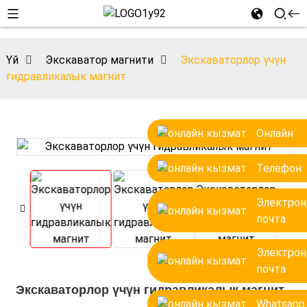
Үй
Экскаватор магнити
Экскаваторлор үчүн
гидравликалык магнит
Онлайн
Телефон
Электрон
почта
Электрон
почта
Экскаваторлор үчүн гидравликалык магнит
Whatsapp