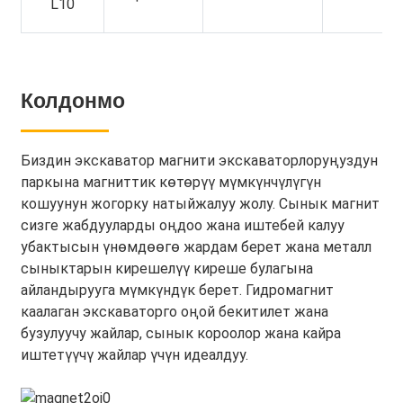
L10
Колдонмо
Биздин экскаватор магнити экскаваторлоруңуздун
паркына магниттик көтөрүү мүмкүнчүлүгүн
кошуунун жогорку натыйжалуу жолу. Сынык магнит
сизге жабдууларды оңдоо жана иштебей калуу
убактысын үнөмдөөгө жардам берет жана металл
сыныктарын кирешелүү киреше булагына
айландырууга мүмкүндүк берет. Гидромагнит
каалаган экскаваторго оңой бекитилет жана
бузулуучу жайлар, сынык короолор жана кайра
иштетүүчү жайлар үчүн идеалдуу.