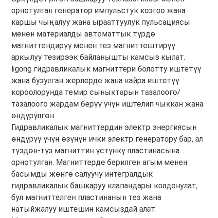
орнотулган генератор импульстук козгоо жана
каршы чыңалуу жана ырааттуулук пульсациясы
менен материалды автоматтык түрдө
магниттендирүү менен тез магниттештирүү
аркылуу тезирээк байланышты камсыз кылат.
ligong гидравликалык магниттери болотту иштетүү
жана бузулган жерлерде жана кайра иштетүү
короолорунда темир сыныктарын тазалоого/
тазалоого жардам берүү үчүн иштелип чыккан жана
өндүрүлгөн.
Гидравликалык магниттердин электр энергиясын
өндүрүү үчүн өзүнүн ички электр генератору бар, ал
түздөн-түз магниттин үстүнкү пластинасына
орнотулган. Магниттерде берилген агым менен
басымды жөнгө салуучу интегралдык
гидравликалык башкаруу клапандары колдонулат,
бул магниттелген пластинанын тез жана
натыйжалуу иштешин камсыздай алат.