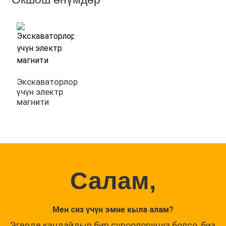
Экскаваторлор
үчүн электр
магнити
Салам,
Мен сиз үчүн эмне кыла алам?
Эгерде кандайдыр бир суроолоруңуз болсо, биз