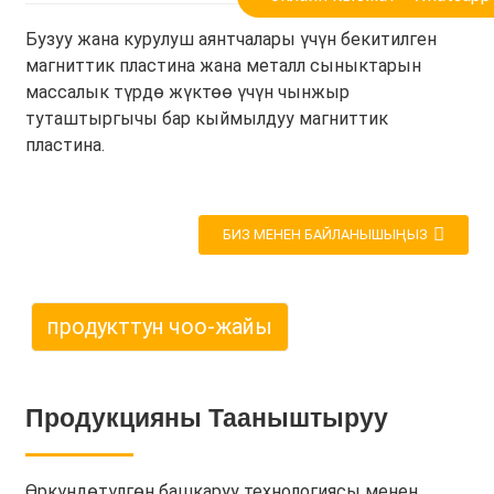
Бузуу жана курулуш аянтчалары үчүн бекитилген
магниттик пластина жана металл сыныктарын
массалык түрдө жүктөө үчүн чынжыр
туташтыргычы бар кыймылдуу магниттик
пластина.
БИЗ МЕНЕН БАЙЛАНЫШЫҢЫЗ
продукттун чоо-жайы
Продукцияны Тааныштыруу
Өркүндөтүлгөн башкаруу технологиясы менен