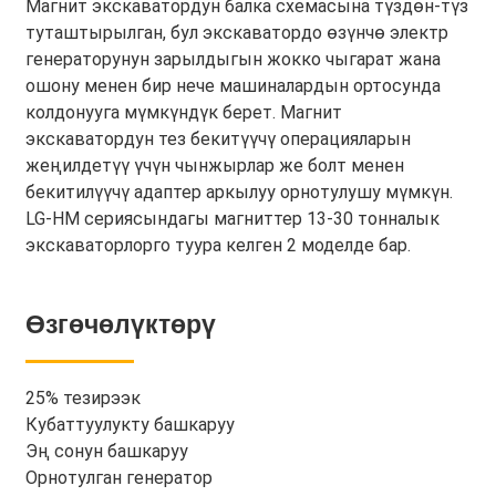
Магнит экскаватордун балка схемасына түздөн-түз
туташтырылган, бул экскаватордо өзүнчө электр
генераторунун зарылдыгын жокко чыгарат жана
ошону менен бир нече машиналардын ортосунда
колдонууга мүмкүндүк берет. Магнит
экскаватордун тез бекитүүчү операцияларын
жеңилдетүү үчүн чынжырлар же болт менен
бекитилүүчү адаптер аркылуу орнотулушу мүмкүн.
LG-HM сериясындагы магниттер 13-30 тонналык
экскаваторлорго туура келген 2 моделде бар.
Өзгөчөлүктөрү
25% тезирээк
Кубаттуулукту башкаруу
Эң сонун башкаруу
Орнотулган генератор