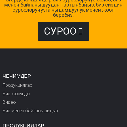
менен байланышуудан тартынбаңыз, биз сиздин
суроолоруңузга чыдамдуулук менен жооп
беребиз.
СУРОО
ЧЕЧИМДЕР
Продукциялар
Биз жөнүндө
Видео
Биз менен байланышыңыз
ПРОДУКЦИЯЛАР