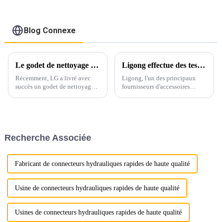
Blog Connexe
Le godet de nettoyage pour excavatrice LG brille sur le marché européen grâce à des services de personnalisation sur mesure
Ligong effectue des tests de qualité et de performance sur site du batteur de pieux
Récemment, LG a livré avec
Ligong, l'un des principaux
succès un godet de nettoyage
fournisseurs d'accessoires
d'excavatrice haute
hydrauliques pour
performance personnalisé pour
excavatrices, a récemment
un client européen,
effectué des tests complets sur
spécialement conçu pour les
site de son engin de battage sur
excavatrices de 30 tonnes.
un chantier de construction.
Recherche Associée
Fabricant de connecteurs hydrauliques rapides de haute qualité
Usine de connecteurs hydrauliques rapides de haute qualité
Usines de connecteurs hydrauliques rapides de haute qualité