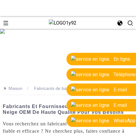
e
En ligne
Téléphone
>>
Maison
Fabricants de balayeuses à neige OEM
E-mail
E-mail
Fabricants Et Fournisseurs De Balayeuses À
Neige OEM De Haute Qualité Pour Vos Besoins
WhatsApp
Vous recherchez un fabricant de balayeuses à neige OEM
fiable et efficace ? Ne cherchez plus, faites confiance à