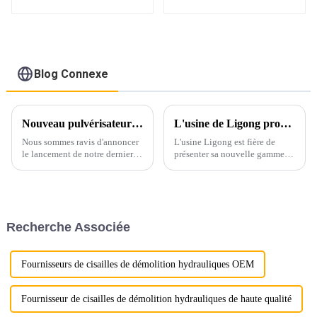
supérieur Ligong pour
excavatrice de 1 à 50
tonnes
Blog Connexe
Nouveau pulvérisateur à mâchoires remplaçable Ligong
L'usine de Ligong propose des râteaux d'excavatrice de qualité supérieure avec personnalisation et assurance de haute qualité
Nous sommes ravis d'annoncer
L'usine Ligong est fière de
le lancement de notre dernier
présenter sa nouvelle gamme
produit innovant : le broyeur à
de râteaux-excavateurs, conçue
mâchoires remplaçables
pour répondre aux besoins
Ligong. Ce broyeur de pointe
variés de ses clients
est conçu pour répondre aux
internationaux. Nos râteaux-
besoins exigeants de nos
excavateurs sont conçus pour
Recherche Associée
clients.
offrir des performances
inégalées.
Fournisseurs de cisailles de démolition hydrauliques OEM
Fournisseur de cisailles de démolition hydrauliques de haute qualité