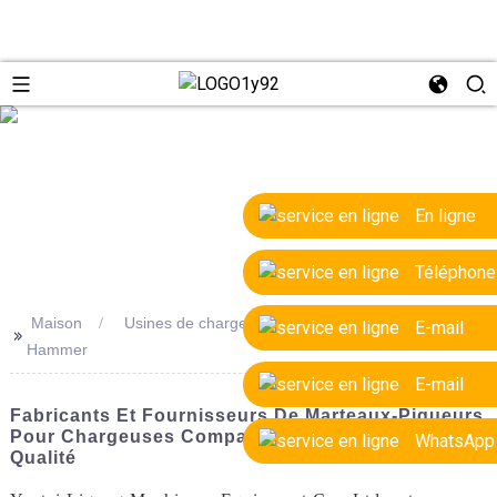
e
En ligne
Téléphone
Maison
Usines de chargeuses compactes OEM Jack
E-mail
>>
Hammer
E-mail
Fabricants Et Fournisseurs De Marteaux-Piqueurs
Pour Chargeuses Compactes OEM De Haute
WhatsApp
Qualité