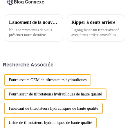
Blog Connexe
Lancement de la nouvelle poutre de nivellement pour excavatrice LG !
Ripper à dents arrière
Nous sommes ravis de vous
Ligong lance un ripper avancé
présenter notre dernière
avec dents arrière amovibles :
innovation dans le domaine
une efficacité supérieure pour
des équipements d'excavation :
les travaux difficiles Ligong
l'accessoire de poutre de
Machinery est heureux de
nivellement pour excavatrice
présenter sa dernière
LG !
innovation : le ripper avancé
Recherche Associée
avec dents arrière amovibles...
Fournisseurs OEM de tiltrotateurs hydrauliques
Fournisseur de tiltrotateurs hydrauliques de haute qualité
Fabricant de tiltrotateurs hydrauliques de haute qualité
Usine de tiltrotateurs hydrauliques de haute qualité