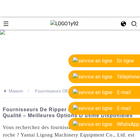
e
En ligne
Téléphone
>>
Maison
Fournisseurs OEM de ripper de roche
E-mail
E-mail
Fournisseurs De Ripper De Roche OEM De Haute
Qualité – Meilleures Options D'usine Disponibles
WhatsApp
Vous recherchez des fournisseurs OEM fiables de ripper de
roche ? Yantai Ligong Machinery Equipment Co., Ltd. est