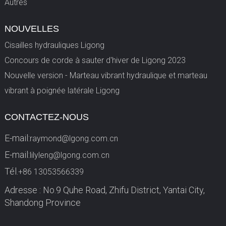
Autres
NOUVELLES
Cisailles hydrauliques Ligong
Concours de corde à sauter d'hiver de Ligong 2023
Nouvelle version - Marteau vibrant hydraulique et marteau
vibrant à poignée latérale Ligong
CONTACTEZ-NOUS
E-mail:
raymond@lgong.com.cn
E-mail:
lilyleng@lgong.com.cn
Tél.
+86 13053566339
Adresse : No.9 Quhe Road, Zhifu District, Yantai City,
Shandong Province