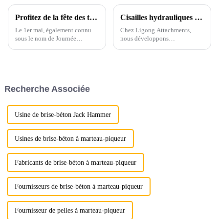
Profitez de la fête des travailleurs
Cisailles hydrauliques Ligong
Le 1er mai, également connu
Chez Ligong Attachments,
sous le nom de Journée
nous développons
internationale des travailleurs,
constamment notre gamme de
est un jour férié dédié à la
cisailles pour répondre à tous
célébration des contributions
les besoins et à tous les secteurs
des travailleurs à la société.
d'activité. Nous maintenons
une qualité élevée et des prix
Recherche Associée
bas, pour les pelles de 3 à 50
tonnes.
Usine de brise-béton Jack Hammer
Usines de brise-béton à marteau-piqueur
Fabricants de brise-béton à marteau-piqueur
Fournisseurs de brise-béton à marteau-piqueur
Fournisseur de pelles à marteau-piqueur