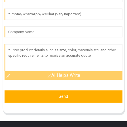
AI Helps Write
Send