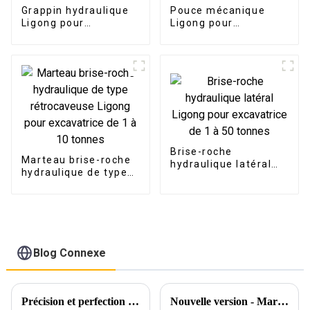
Grappin hydraulique
Pouce mécanique
Ligong pour
Ligong pour
excavatrice de 1 à 50
excavatrice de 1 à 40
tonnes
tonnes
Brise-roche
Marteau brise-roche
hydraulique latéral
hydraulique de type
Ligong pour
rétrocaveuse Ligong
excavatrice de 1 à 50
pour excavatrice de 1
tonnes
à 10 tonnes
Blog Connexe
Précision et perfection dans chaque détail
Nouvelle version - Marteau vibrant hydraulique et marteau vibrant à poignée latérale Ligong