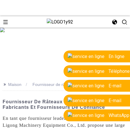
e
En ligne
Téléphone
>>
Maison
Fournisseur de râteaux OEM
E-mail
E-mail
Fournisseur De Râteaux OEM De Haute Qualité –
Fabricants Et Fournisseurs De Confiance
WhatsApp
En tant que fournisseur leader de râteaux OEM, Yantai
Ligong Machinery Equipment Co., Ltd. propose une large