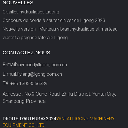
NOUVELLES
Cisailles hydrauliques Ligong
Concours de corde à sauter d'hiver de Ligong 2023
Nouvelle version - Marteau vibrant hydraulique et marteau
vibrant à poignée latérale Ligong
CONTACTEZ-NOUS
E-mail:
raymond@lgong.com.cn
E-mail:
lilyleng@lgong.com.cn
Tél.
+86 13053566339
Adresse : No.9 Quhe Road, Zhifu District, Yantai City,
Shandong Province
DROITS D'AUTEUR © 2024
YANTAI LIGONG MACHINERY
EQUIPMENT CO., LTD.