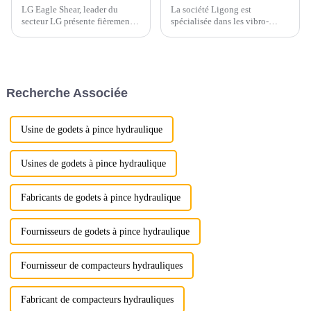
LG Eagle Shear, leader du
La société Ligong est
secteur LG présente fièrement
spécialisée dans les vibro-
sa dernière cisaille Eagle Shear,
marteaux hydrauliques depuis
un outil haute performance
plus de 10 ans et reçoit de
conçu pour le démontage
nombreux bons retours de la
industriel. Dotée d'une force de
part des clients concernant ces
coupe puissante et d'une
produits.
Recherche Associée
précision exceptionnelle...
Usine de godets à pince hydraulique
Usines de godets à pince hydraulique
Fabricants de godets à pince hydraulique
Fournisseurs de godets à pince hydraulique
Fournisseur de compacteurs hydrauliques
Fabricant de compacteurs hydrauliques