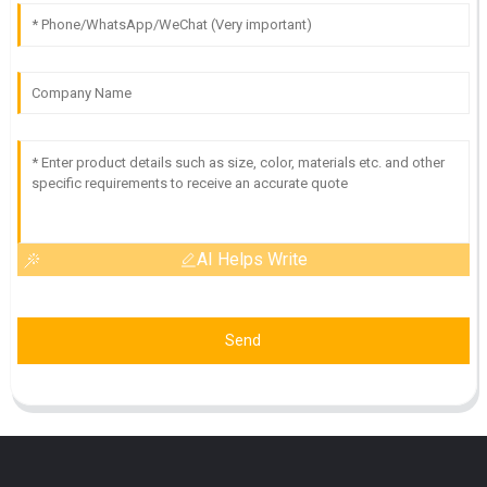
AI Helps Write
Send