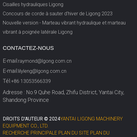
Cisailles hydrauliques Ligong
Concours de corde à sauter d'hiver de Ligong 2023
Nouvelle version - Marteau vibrant hydraulique et marteau
vibrant à poignée latérale Ligong
CONTACTEZ-NOUS
E-mail:
raymond@lgong.com.cn
E-mail:
lilyleng@lgong.com.cn
Tél.
+86 13053566339
Adresse : No.9 Quhe Road, Zhifu District, Yantai City,
Shandong Province
DROITS D'AUTEUR © 2024
YANTAI LIGONG MACHINERY
EQUIPMENT CO., LTD.
RECHERCHE PRINCIPALE
PLAN DU SITE
PLAN DU