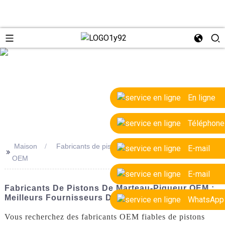
e
En ligne
Téléphone
Maison
Fabricants de pistons de marteau-piqueur
E-mail
>>
OEM
E-mail
Fabricants De Pistons De Marteau-Piqueur OEM :
Meilleurs Fournisseurs De Pièces De Qualité
WhatsApp
Vous recherchez des fabricants OEM fiables de pistons