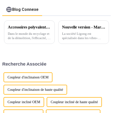
Blog Connexe
Accessoires polyvalents révolutionnant les projets de recyclage et de démolition : cisaille à voiture, presse à châssis de voiture et grappin rotatif
Nouvelle version - Marteau vibrant hydraulique et marteau vibrant à poignée latérale Ligong
Dans le monde du recyclage et
La société Ligong est
de la démolition, l'efficacité, la
spécialisée dans les vibro-
durabilité et la polyvalence
marteaux hydrauliques depuis
sont essentielles. Parmi les
plus de 10 ans et reçoit de
accessoires de pelle les plus
nombreux bons retours de la
répandus, trois se distinguent
part des clients concernant ces
par leurs performances
produits.
Recherche Associée
supérieures…
Coupleur d'inclinaison OEM
Coupleur d'inclinaison de haute qualité
Coupleur incliné OEM
Coupleur incliné de haute qualité