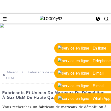
e
En ligne
Téléphone
Maison
Fabricants de marteaux de démolition à gaz
E-mail
>>
OEM
E-mail
Fabricants Et Usines De Marteaux De Démolition
À Gaz OEM De Haute Qualité
WhatsApp
Vous recherchez un fabricant de marteaux de démolition à