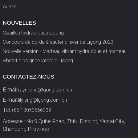
Autres
NOUVELLES
Cisailles hydrauliques Ligong
Concours de corde à sauter d'hiver de Ligong 2023
Nouvelle version - Marteau vibrant hydraulique et marteau
vibrant à poignée latérale Ligong
CONTACTEZ-NOUS
E-mail:
raymond@lgong.com.cn
E-mail:
lilyleng@lgong.com.cn
Tél.
+86 13053566339
Adresse : No.9 Quhe Road, Zhifu District, Yantai City,
Shandong Province