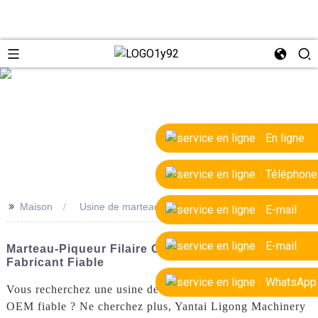
e
En ligne
Téléphone
>>
Maison
Usine de marteaux-piqueurs filaires OEM
E-mail
E-mail
Marteau-Piqueur Filaire OEM De Haute Qualité -
Fabricant Fiable
WhatsApp
Vous recherchez une usine de marteaux-piqueurs filaires
OEM fiable ? Ne cherchez plus, Yantai Ligong Machinery