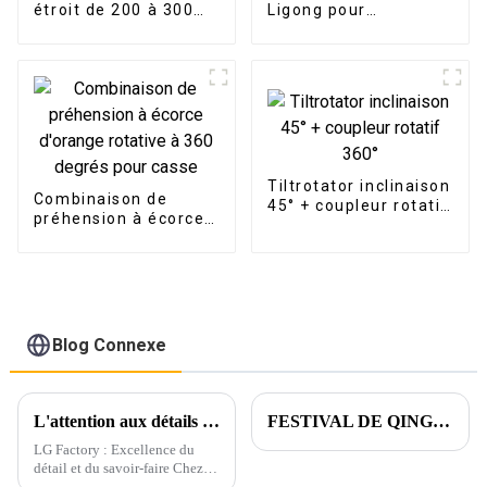
étroit de 200 à 300
Ligong pour
mm de largeur avec
excavatrice de 1 à 50
dents
tonnes
Tiltrotator inclinaison
Combinaison de
45° + coupleur rotatif
préhension à écorce
360°
d'orange rotative à
360 degrés pour
casse
Blog Connexe
L'attention aux détails commence par l'emballage
FESTIVAL DE QINGMING
LG Factory : Excellence du
détail et du savoir-faire Chez
LG Factory, chaque godet