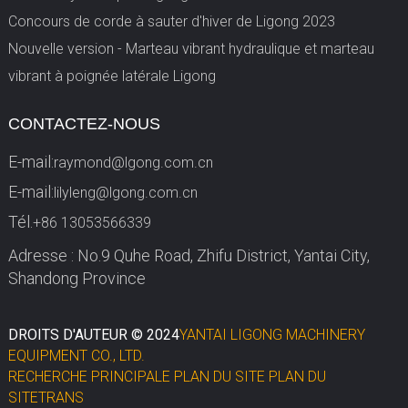
Concours de corde à sauter d'hiver de Ligong 2023
Nouvelle version - Marteau vibrant hydraulique et marteau
vibrant à poignée latérale Ligong
CONTACTEZ-NOUS
E-mail:
raymond@lgong.com.cn
E-mail:
lilyleng@lgong.com.cn
Tél.
+86 13053566339
Adresse : No.9 Quhe Road, Zhifu District, Yantai City,
Shandong Province
DROITS D'AUTEUR © 2024
YANTAI LIGONG MACHINERY
EQUIPMENT CO., LTD.
RECHERCHE PRINCIPALE
PLAN DU SITE
PLAN DU
SITETRANS