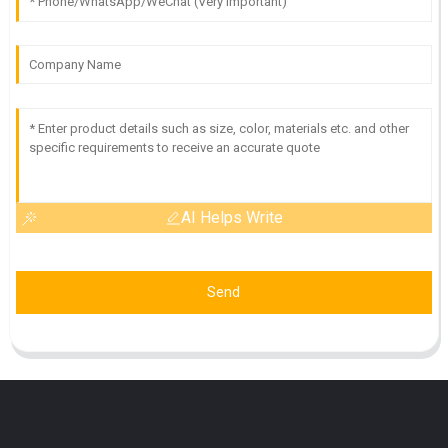
AI Helps Write
Send