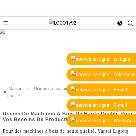
e
En ligne
Téléphone
Maison
Usines de machines à couper le bois de haute
E-mail
>>
qualité
E-mail
Usines De Machines À Bois De Haute Qualité Pour
Vos Besoins De Production
WhatsApp
Pour des machines à bois de haute qualité, Yantai Ligong