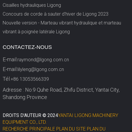
Cisailles hydrauliques Ligong
Concours de corde à sauter d'hiver de Ligong 2023
Nouvelle version - Marteau vibrant hydraulique et marteau
vibrant à poignée latérale Ligong
CONTACTEZ-NOUS
E-mail:
raymond@lgong.com.cn
E-mail:
lilyleng@lgong.com.cn
Tél.
+86 13053566339
Adresse : No.9 Quhe Road, Zhifu District, Yantai City,
Shandong Province
DROITS D'AUTEUR © 2024
YANTAI LIGONG MACHINERY
EQUIPMENT CO., LTD.
RECHERCHE PRINCIPALE
PLAN DU SITE
PLAN DU