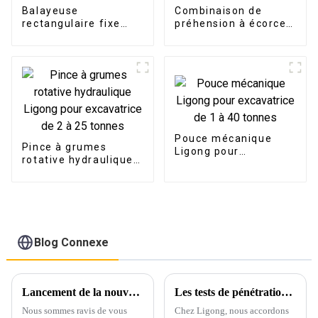
Balayeuse
Combinaison de
rectangulaire fixe
préhension à écorce
Ligong pour
d'orange rotative à
excavatrice de 2 à 20
360 degrés pour
tonnes
casse
Pouce mécanique
Pince à grumes
Ligong pour
rotative hydraulique
excavatrice de 1 à 40
Ligong pour
tonnes
excavatrice de 2 à 25
tonnes
Blog Connexe
Lancement de la nouvelle poutre de nivellement pour excavatrice LG !
Les tests de pénétration Ligong garantissent notre engagement envers la qualité
Nous sommes ravis de vous
Chez Ligong, nous accordons