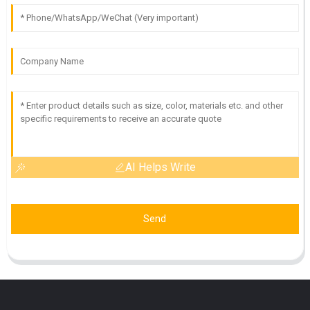
AI Helps Write
Send