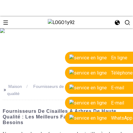
e
En ligne
Téléphone
Maison
Fournisseurs de cisailles à arbres de haute
E-mail
>>
qualité
E-mail
Fournisseurs De Cisailles À Arbres De Haute
Qualité : Les Meilleurs Fabricants Pour Vos
WhatsApp
Besoins