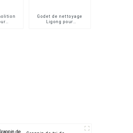
olition
Godet de nettoyage
our
Ligong pour
e 1 à 50
excavatrice de 1 à 50
s
tonnes