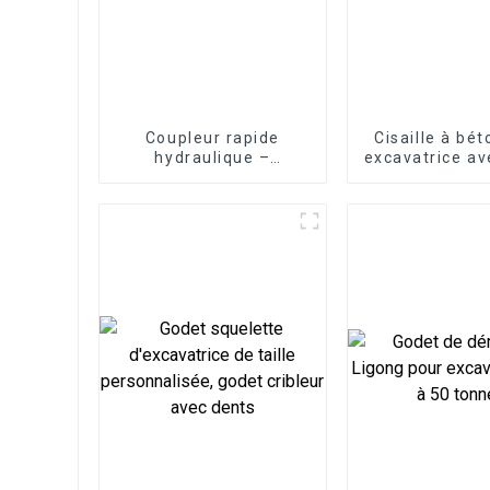
Coupleur rapide
Cisaille à bé
hydraulique –
excavatrice av
Efficacité maximale
remplaça