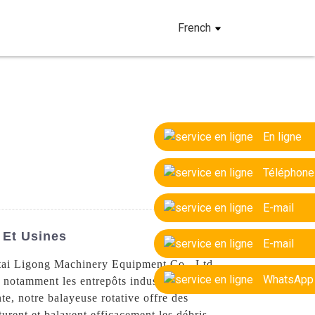
French
En ligne
Téléphone
E-mail
 Et Usines
E-mail
antai Ligong Machinery Equipment Co., Ltd.
WhatsApp
 notamment les entrepôts industriels, les
e, notre balayeuse rotative offre des
turent et balayent efficacement les débris,