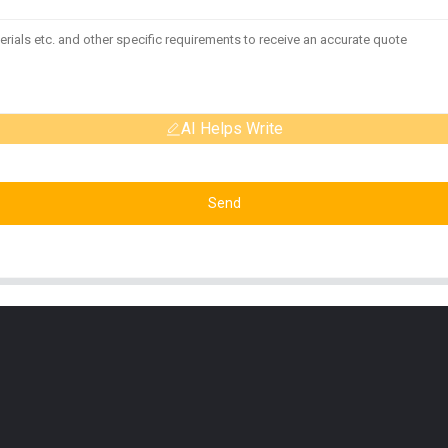
AI Helps Write
Send