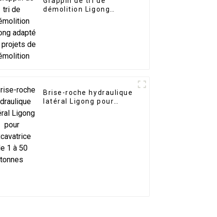
Grappin de tri de
démolition Ligong
adapté aux projets de
démolition
Brise-roche hydraulique
latéral Ligong pour
excavatrice de 1 à 50
tonnes