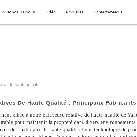
À Propos De Nous
Vidéo
Nouvelles
Contactez-Nous
ives de haute qualité
ives De Haute Qualité : Principaux Fabricants
ormant grâce à notre balayeuse rotative de haute qualité de Y
durable pour maintenir la propreté dans divers environnements,
vec des matériaux de haute qualité et une technologie de point
té à long terme. Elle est équipée de brosses rotatives qui cap