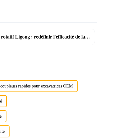
Présentation du pulvérisateur rotatif Ligong : redéfinir l'efficacité de la démolition
 coupleurs rapides pour excavatrices OEM
té
é
ité