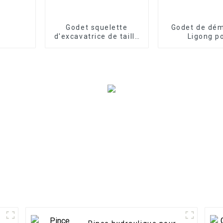
Godet squelette
Godet de dém
d'excavatrice de taille
Ligong p
personnalisée, godet
excavatrice d
cribleur avec dents
tonne