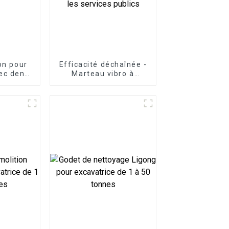
ton pour
Efficacité déchaînée -
ec dents
Marteau vibro à
bles
poignée latérale LG :
installation rapide
pour les pipelines et
les services publics