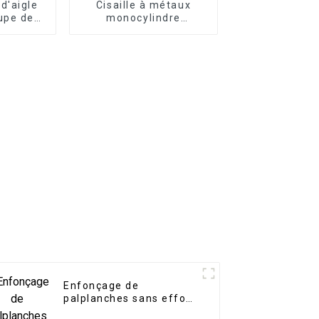
 d'aigle
Cisaille à métaux
upe de
monocylindre
Cisaille
compacte et
le
économique
e haute
our les
ourdes
Enfonçage de
palplanches sans effort
: marteau vibro