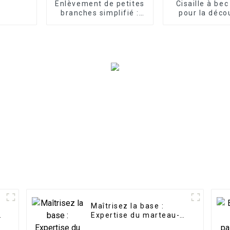
Enlèvement de petites
Cisaille à bec
branches simplifié :
pour la déco
grappin à cisailles
métaux lourds 
pour excavatrice LG
à ferrail
d'excavatric
résistance p
opérations l
Maîtrisez la base :
Expertise du marteau-
pilon vertical LG pour