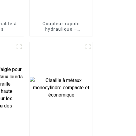
inable à
Coupleur rapide
és
hydraulique –
Efficacité maximale