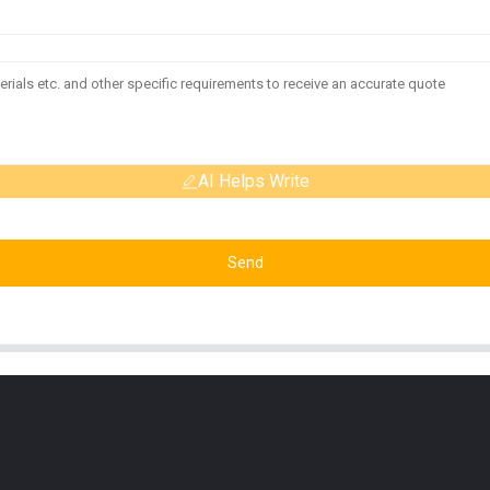
AI Helps Write
Send