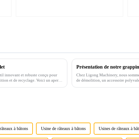
let
Présentation de notre grappi
outil innovant et robuste conçu pour
Chez Ligong Machinery, nous sommes 
lition et de recyclage. Voici un aperçu
de démolition, un accessoire polyvale
démolition, de manutention et de recy
râteaux à bâtons
Usine de râteaux à bâtons
Usines de râteaux à bâ