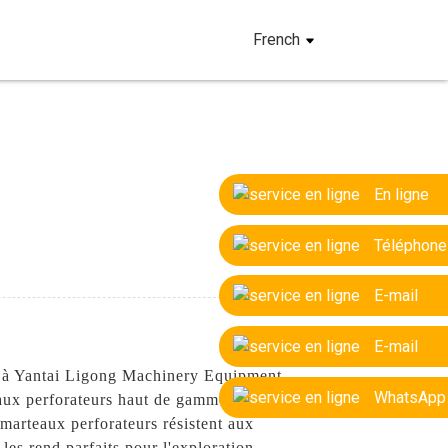
French
En ligne
Téléphone
E-mail
é
E-mail
ce à Yantai Ligong Machinery Equipment
WhatsApp
eaux perforateurs haut de gamme, conçus
s marteaux perforateurs résistent aux
 les rend parfaits pour l'exploration