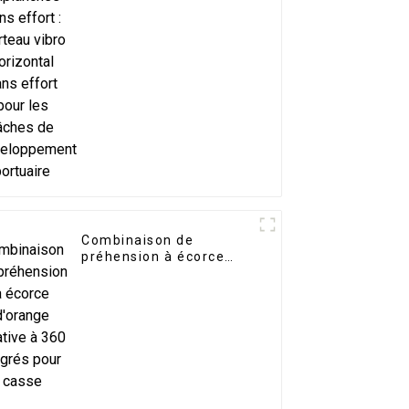
horizontal sans effort
pour les tâches de
développement
portuaire
Combinaison de
préhension à écorce
d'orange rotative à 360
degrés pour casse