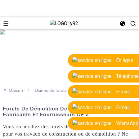
e
En ligne
Téléphone
>>
Maison
Usines de forets de démolition de haute qualité
E-mail
E-mail
Forets De Démolition De Haute Qualité :
Fabricants Et Fournisseurs OEM
WhatsApp
Vous recherchez des forets de démolition de haute qualité
pour vos travaux de construction ou de démolition ? Ne