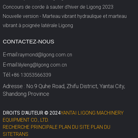
Concours de corde à sauter d'hiver de Ligong 2023
Nouvelle version - Marteau vibrant hydraulique et marteau
vibrant à poignée latérale Ligong
CONTACTEZ-NOUS
E-mail:
raymond@lgong.com.cn
E-mail:
lilyleng@lgong.com.cn
Tél.
+86 13053566339
Adresse : No.9 Quhe Road, Zhifu District, Yantai City,
Shandong Province
DROITS D'AUTEUR © 2024
YANTAI LIGONG MACHINERY
EQUIPMENT CO., LTD.
RECHERCHE PRINCIPALE
PLAN DU SITE
PLAN DU
SITETRANS