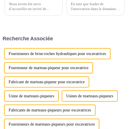
Nous avons été ravis
En tant que leader de
d’accueillir un invité de
l'innovation dans le domaine
marque d’Australie, qui a fait
de la construction et des
un voyage spécial pour visiter
machines lourdes, LG
notre entreprise et constater de
Machinery est fier d'annoncer
visu la qualité et les capacités
le lancement de son dernier
de nos produits.
produit révolutionnaire : la
Recherche Associée
cisaille à rails pour excavatrice.
Cet équipement de pointe est…
Fournisseurs de brise-roches hydrauliques pour excavatrices
Fournisseur de marteau-piqueur pour excavatrice
Fabricant de marteau-piqueur pour excavatrice
Usine de marteaux-piqueurs
Usines de marteaux-piqueurs
Fabricants de marteaux-piqueurs pour excavatrices
Fournisseurs de marteaux-piqueurs pour excavatrices