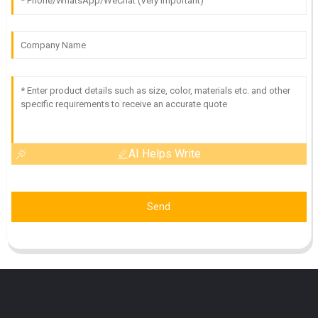
AI Helps Write
Send