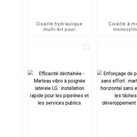
Cisaille hydraulique
Cisaille à 
multi-kit pour
monocyli
applications
compacte
polyvalentes
économi