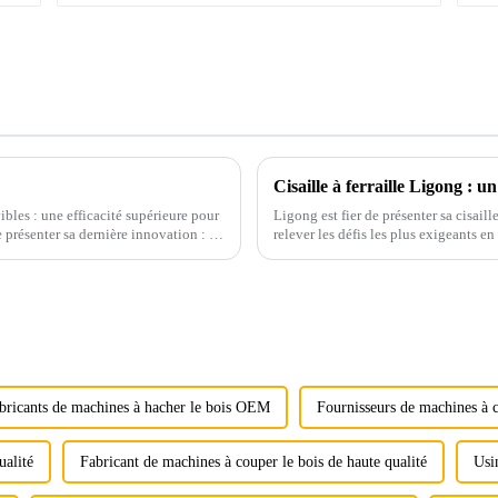
Cisaille à ferraille Ligong : 
bles : une efficacité supérieure pour
Ligong est fier de présenter sa cisaill
 présenter sa dernière innovation : le
relever les défis les plus exigeants e
détaillé de ses principales caractérist
bricants de machines à hacher le bois OEM
Fournisseurs de machines à
ualité
Fabricant de machines à couper le bois de haute qualité
Usi