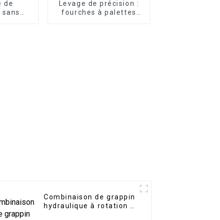
e de
Levage de précision :
 sans
fourches à palettes
au vibro
pour chargeuses
s effort
compactes pour une
hes de
manutention fluide
ment
re
Combinaison de grappin
hydraulique à rotation à
360 degrés pour