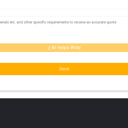
AI Helps Write
Send