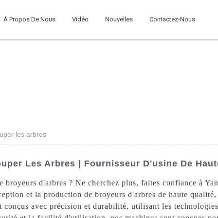
À Propos De Nous
Vidéo
Nouvelles
Contactez-Nous
per les arbres
per Les Arbres | Fournisseur D'usine De Haut
e broyeurs d'arbres ? Ne cherchez plus, faites confiance à Y
eption et la production de broyeurs d'arbres de haute qualité, 
conçus avec précision et durabilité, utilisant les technologies
urité et la facilité d'utilisation, nos machines sont conçues p