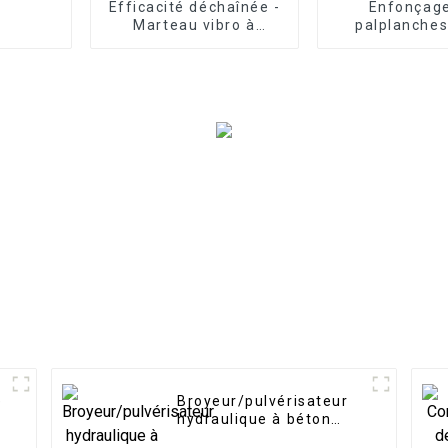
Efficacité déchaînée -
Enfonçag
Marteau vibro à
palplanches
poignée latérale LG :
effort : marte
installation rapide
horizontal san
pour les pipelines et
pour les tâc
les services publics
développe
portuai
e
Broyeur/pulvérisateur
e
hydraulique à béton
rotatif à 360 degrés