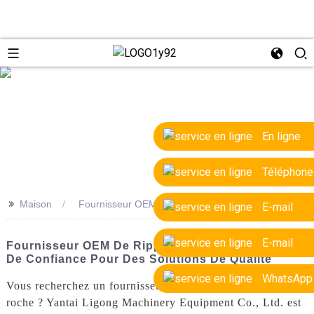
e
En ligne
Téléphone
>>
Maison
Fournisseur OEM de ripper de roche
E-mail
E-mail
Fournisseur OEM De Ripper De Roche : Fabricant
De Confiance Pour Des Solutions De Qualité
WhatsApp
Vous recherchez un fournisseur OEM fiable de ripper de
roche ? Yantai Ligong Machinery Equipment Co., Ltd. est