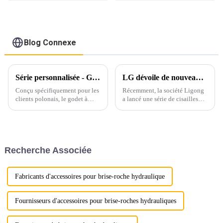
Blog Connexe
Série personnalisée - Godet à roche 30T avec pouce hydraulique
LG dévoile de nouveaux produits de cisaillement hydraulique
Conçu spécifiquement pour les
Récemment, la société Ligong
clients polonais, le godet à
a lancé une série de cisailles
roche LG 30T avec pouce
hydrauliques conçues pour
hydraulique offre une
répondre aux divers besoins de
durabilité, une efficacité et une
différentes industries.
adaptabilité exceptionnelles
pour les opérations intensives.
Recherche Associée
Caractéristiques du produit ...
Fabricants d'accessoires pour brise-roche hydraulique
Fournisseurs d'accessoires pour brise-roches hydrauliques