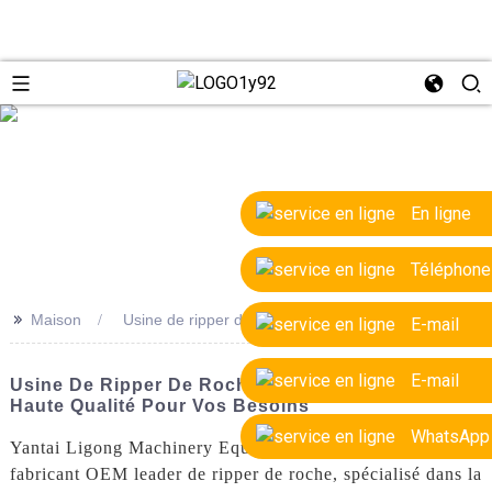
e
En ligne
Téléphone
>>
Maison
Usine de ripper de roche OEM
E-mail
E-mail
Usine De Ripper De Roche OEM : Un Fabricant De
Haute Qualité Pour Vos Besoins
WhatsApp
Yantai Ligong Machinery Equipment Co., Ltd. est un
fabricant OEM leader de ripper de roche, spécialisé dans la