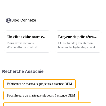
tonnes
Blog Connexe
Un client visite notre entreprise pour une démonstration complète du produit
Broyeur de pelle rétrocaveuse LG
Nous avons été ravis
LG est fier de présenter son
d’accueillir un invité de
brise-roche hydraulique haut
marque d’Australie, qui a fait
de gamme, conçu pour les
un voyage spécial pour visiter
chantiers de construction
notre entreprise et constater de
lourds et offrant des
visu la qualité et les capacités
performances inégalées.
de nos produits.
Fabriqué avec précision et
Recherche Associée
souci du détail…
Fabricants de marteaux-piqueurs à essence OEM
Fournisseurs de marteaux-piqueurs à essence OEM