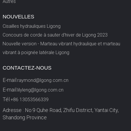
Autres
NOUVELLES
Cisailles hydrauliques Ligong
Concours de corde à sauter d'hiver de Ligong 2023
Nouvelle version - Marteau vibrant hydraulique et marteau
vibrant à poignée latérale Ligong
CONTACTEZ-NOUS
E-mail:
raymond@lgong.com.cn
E-mail:
lilyleng@lgong.com.cn
Tél.
+86 13053566339
Adresse : No.9 Quhe Road, Zhifu District, Yantai City,
Shandong Province