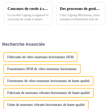
Concours de corde à sauter d'hiver de Ligong 2023
Des processus de gestion et de production exceptionnels suscitent de vifs éloges chez Ligong Machinery
La société Ligong a organisé le
Chez Ligong Machinery, nous
concours de corde à sauter
sommes extrêmement fiers de
d'hiver 2023.
notre système de gestion bien
établi et de nos processus de
production complets, qui
garantissent que chaque
produit répond aux normes de
Recherche Associée
qualité les plus élevées...
Fabricants de vibro-marteaux horizontaux OEM
Fournisseurs OEM de vibro-marteaux horizontaux
Fournisseur de vibro-marteaux horizontaux de haute qualité
Fabricant de marteaux vibrants horizontaux de haute qualité
Usine de marteaux vibrants horizontaux de haute qualité