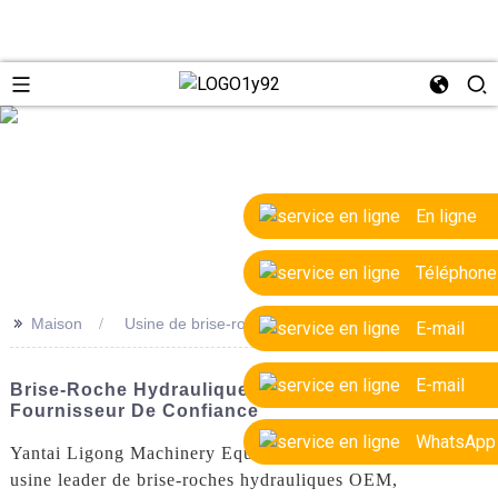
e
En ligne
Téléphone
>>
Maison
Usine de brise-roche hydraulique OEM
E-mail
E-mail
Brise-Roche Hydraulique OEM De Haute Qualité -
Fournisseur De Confiance
WhatsApp
Yantai Ligong Machinery Equipment Co., Ltd. est une
usine leader de brise-roches hydrauliques OEM,