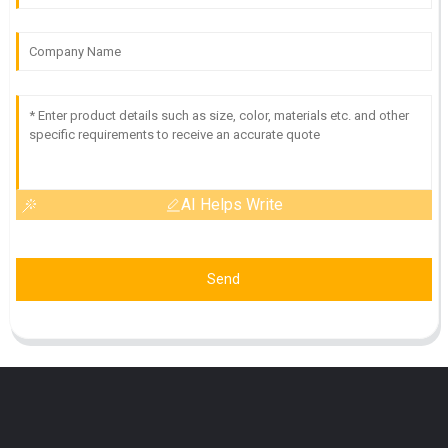
AI Helps Write
Send