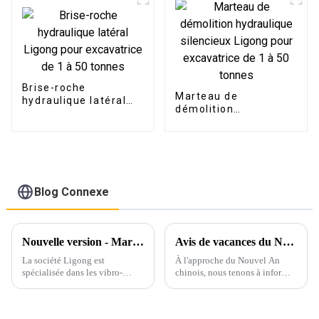
Brise-roche
Marteau de
hydraulique latéral
démolition
Ligong pour
hydraulique
excavatrice de 1 à 50
silencieux Ligong
tonnes
pour excavatrice de 1
à 50 tonnes
Blog Connexe
Nouvelle version - Marteau vibrant hydraulique et marteau vibrant à poignée latérale Ligong
Avis de vacances du Nouvel An chinois et perspectives pour 2025
La société Ligong est
À l'approche du Nouvel An
spécialisée dans les vibro-
chinois, nous tenons à informer
marteaux hydrauliques depuis
nos précieux clients que nos
plus de 10 ans et reçoit de
bureaux et nos installations de
nombreux bons retours de la
production seront fermés du 25