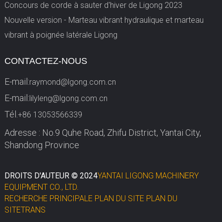
Concours de corde à sauter d'hiver de Ligong 2023
Nouvelle version - Marteau vibrant hydraulique et marteau
vibrant à poignée latérale Ligong
CONTACTEZ-NOUS
E-mail:
raymond@lgong.com.cn
E-mail:
lilyleng@lgong.com.cn
Tél.
+86 13053566339
Adresse : No.9 Quhe Road, Zhifu District, Yantai City,
Shandong Province
DROITS D'AUTEUR © 2024
YANTAI LIGONG MACHINERY
EQUIPMENT CO., LTD.
RECHERCHE PRINCIPALE
PLAN DU SITE
PLAN DU
SITETRANS