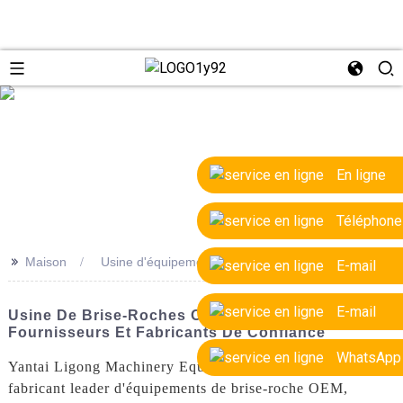
e
En ligne
Téléphone
>>
Maison
Usine d'équipements de brise-roche OEM
E-mail
E-mail
Usine De Brise-Roches OEM De Haute Qualité |
Fournisseurs Et Fabricants De Confiance
WhatsApp
Yantai Ligong Machinery Equipment Co., Ltd. est un
fabricant leader d'équipements de brise-roche OEM,