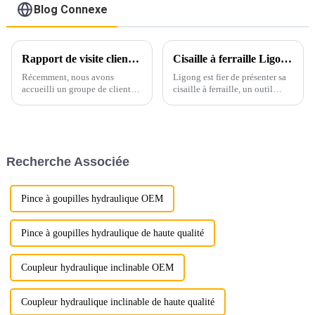
Blog Connexe
Rapport de visite client : Dévoilement du processus de fabrication LG !
Cisaille à ferraille Ligong : un aperçu complet
Récemment, nous avons
Ligong est fier de présenter sa
accueilli un groupe de clients
cisaille à ferraille, un outil
européens pour visiter notre
innovant et robuste conçu pour
base de production et avoir un
relever les défis les plus
aperçu de l'ensemble du
exigeants en matière de
processus de fabrication des
démolition et de recyclage.
accessoires d'excavatrice.
Voici un aperçu détaillé de ses
Recherche Associée
principales caractéristiques.
Pince à goupilles hydraulique OEM
Pince à goupilles hydraulique de haute qualité
Coupleur hydraulique inclinable OEM
Coupleur hydraulique inclinable de haute qualité