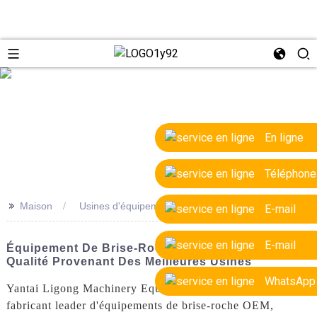
e
En ligne
Téléphone
>>
Maison
Usines d'équipements de brise-roche OEM
E-mail
E-mail
Équipement De Brise-Roche OEM De Haute
Qualité Provenant Des Meilleures Usines
WhatsApp
Yantai Ligong Machinery Equipment Co., Ltd. est un
fabricant leader d'équipements de brise-roche OEM,