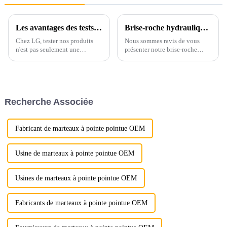
Les avantages des tests de ressuage : garantir la durabilité et la sécurité
Brise-roche hydraulique innovant LIGONG pour excavatrices de 1 à 10 tonnes : performances inégalées, conception personnalisable et garantie sans souci
Chez LG, tester nos produits
Nous sommes ravis de vous
n'est pas seulement une
présenter notre brise-roche
exigence ; c'est un aspect
hydraulique spécialement
fondamental de notre
conçu pour les pelles de moins
engagement envers la qualité.
de 10 tonnes. Ce nouveau
L'un de nos principaux tests est
modèle est une référence dans
le ressuage, une méthode
le secteur grâce à ses
Recherche Associée
éprouvée pour détecter les
performances exceptionnelles
traces de surface.
et ses options de
personnalisation…
Fabricant de marteaux à pointe pointue OEM
Usine de marteaux à pointe pointue OEM
Usines de marteaux à pointe pointue OEM
Fabricants de marteaux à pointe pointue OEM