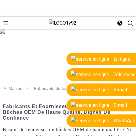
e
En ligne
Téléphone
>>
Maison
Fabricants de fendeuses de bûches OEM
E-mail
E-mail
Fabricants Et Fournisseurs De Fendeuses De
Bûches OEM De Haute Qualité, Dignes De
Confiance
WhatsApp
Besoin de fendeuses de bûches OEM de haute qualité ? Ne