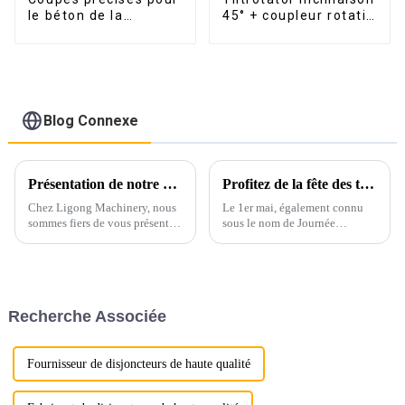
le béton de la
45° + coupleur rotatif
chaussée avec un
360°
coupe-asphalte
Blog Connexe
Présentation de notre grappin de démolition haute performance
Profitez de la fête des travailleurs
Chez Ligong Machinery, nous
Le 1er mai, également connu
sommes fiers de vous présenter
sous le nom de Journée
notre tout nouveau grappin de
internationale des travailleurs,
démolition, un accessoire
est un jour férié dédié à la
polyvalent et puissant conçu
célébration des contributions
pour les applications de
des travailleurs à la société.
démolition, de manutention et
Recherche Associée
de recyclage. Construit avec...
Fournisseur de disjoncteurs de haute qualité