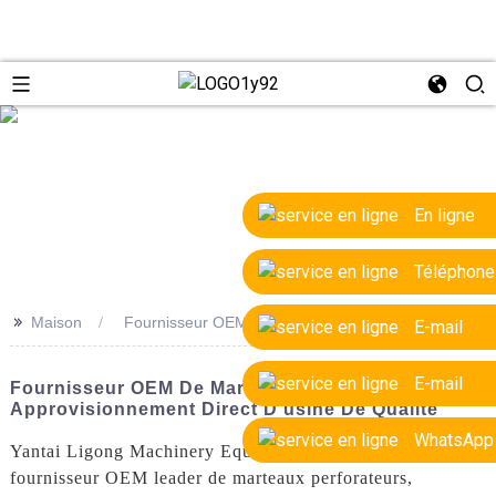
e
En ligne
Téléphone
>>
Maison
Fournisseur OEM de marteaux-piqueurs
E-mail
E-mail
Fournisseur OEM De Marteaux-Piqueurs -
Approvisionnement Direct D'usine De Qualité
WhatsApp
Yantai Ligong Machinery Equipment Co., Ltd. est un
fournisseur OEM leader de marteaux perforateurs,