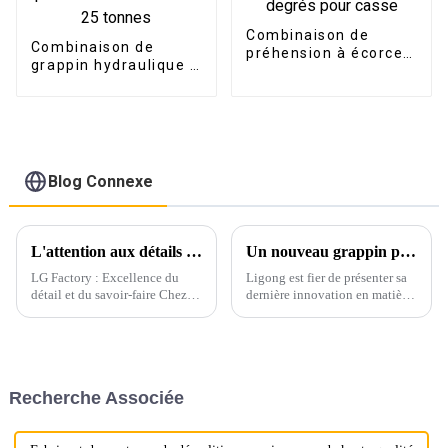
Combinaison de
Combinaison de
préhension à écorce
grappin hydraulique à
d'orange rotative à
rotation à 360 degrés
360 degrés pour
pour excavatrice de 3
casse
à 25 tonnes
Blog Connexe
L'attention aux détails commence par l'emballage
Un nouveau grappin pour excavatrices révolutionne l'abattage des arbres
LG Factory : Excellence du
Ligong est fier de présenter sa
détail et du savoir-faire Chez
dernière innovation en matière
LG Factory, chaque godet
d'accessoires pour engins
d'excavatrice témoigne de
lourds : le grappin-soucheur
notre engagement indéfectible
pour excavatrices. Cet outil
envers la précision et la qualité.
puissant est conçu pour
Grâce à une attention
optimiser l'élimination des
Recherche Associée
méticuleuse aux...
arbres et des souches.