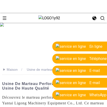
e
En ligne
Téléphone
>>
Maison
Usine de marteau perforateur OEM
E-mail
E-mail
Usine De Marteau Perforateur OEM - Fabricant Et
Usine De Haute Qualité
WhatsApp
Découvrez le marteau perforateur OEM de haute qualité de
Yantai Ligong Machinery Equipment Co., Ltd. Ce marteau