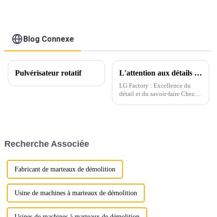
silencieux Ligong
pour excavatrice de 1
à 50 tonnes
Blog Connexe
Pulvérisateur rotatif
L'attention aux détails commence par l'emballage
LG Factory : Excellence du
détail et du savoir-faire Chez
LG Factory, chaque godet
d'excavatrice témoigne de
notre engagement indéfectible
envers la précision et la qualité.
Grâce à une attention
Recherche Associée
méticuleuse aux...
Fabricant de marteaux de démolition
Usine de machines à marteaux de démolition
Usines de machines à marteaux de démolition