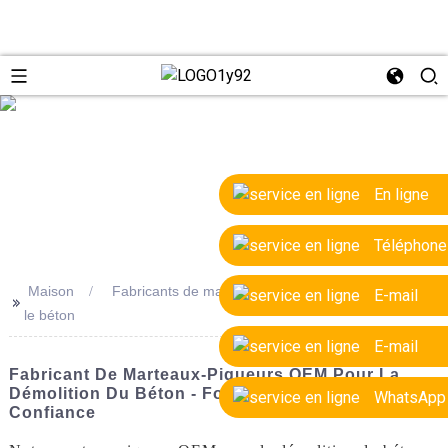
e
En ligne
Téléphone
Maison
Fabricants de marteaux-piqueurs OEM pour briser
E-mail
>>
le béton
E-mail
Fabricant De Marteaux-Piqueurs OEM Pour La
Démolition Du Béton - Fournisseur D'usine De
WhatsApp
Confiance