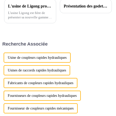
L'usine de Ligong propose des râteaux d'excavatrice de qualité supérieure avec personnalisation et assurance de haute qualité
Présentation des godets d'excavatrice Ligong pour chargeuses-pelleteuses JCB CASE
L'usine Ligong est fière de
présenter sa nouvelle gamme
de râteaux-excavateurs, conçue
pour répondre aux besoins
variés de ses clients
internationaux. Nos râteaux-
excavateurs sont conçus pour
Recherche Associée
offrir des performances
inégalées.
Usine de coupleurs rapides hydrauliques
Usines de raccords rapides hydrauliques
Fabricants de coupleurs rapides hydrauliques
Fournisseurs de coupleurs rapides hydrauliques
Fournisseur de coupleurs rapides mécaniques