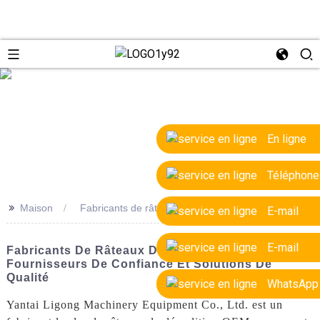
e
En ligne
Téléphone
>>
Maison
Fabricants de râteaux de démolition OEM
E-mail
E-mail
Fabricants De Râteaux De Démolition OEM :
Fournisseurs De Confiance Et Solutions De
Qualité
WhatsApp
Yantai Ligong Machinery Equipment Co., Ltd. est un