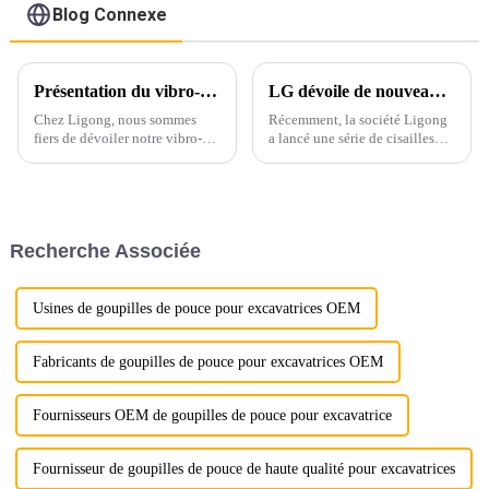
Blog Connexe
Présentation du vibro-pieux à pince latérale de Ligong : la solution ultime pour un enfoncement efficace des pieux
LG dévoile de nouveaux produits de cisaillement hydraulique
Chez Ligong, nous sommes
Récemment, la société Ligong
fiers de dévoiler notre vibro-
a lancé une série de cisailles
pieux à pince latérale de
hydrauliques conçues pour
pointe, conçu pour
répondre aux divers besoins de
révolutionner les opérations de
différentes industries.
battage de pieux grâce à une
efficacité et une polyvalence
Recherche Associée
inégalées. Caractéristiques
principales...
Usines de goupilles de pouce pour excavatrices OEM
Fabricants de goupilles de pouce pour excavatrices OEM
Fournisseurs OEM de goupilles de pouce pour excavatrice
Fournisseur de goupilles de pouce de haute qualité pour excavatrices