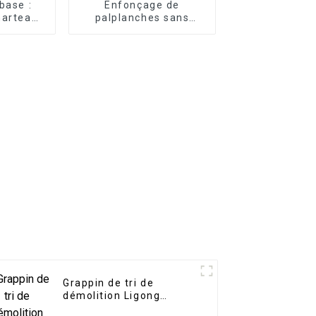
 base :
Enfonçage de
marteau-
palplanches sans
 LG pour
effort : marteau vibro
e sous-
horizontal sans effort
tous les
pour les tâches de
s
développement
portuaire
Grappin de tri de
démolition Ligong
adapté aux projets de