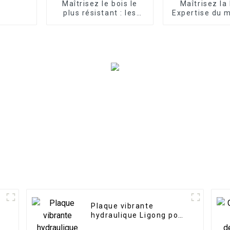
Maîtrisez le bois le
Maîtrisez la
plus résistant : les
Expertise du 
accessoires pour
pilon vertical
fendeuse de bûches
les travaux d
LG Excavator à votre
structure sur 
service
terrain
Plaque vibrante
hydraulique Ligong pour
excavatrice