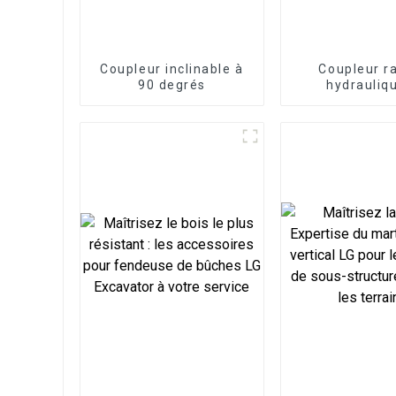
Coupleur inclinable à
Coupleur r
90 degrés
hydrauliq
Efficacité m