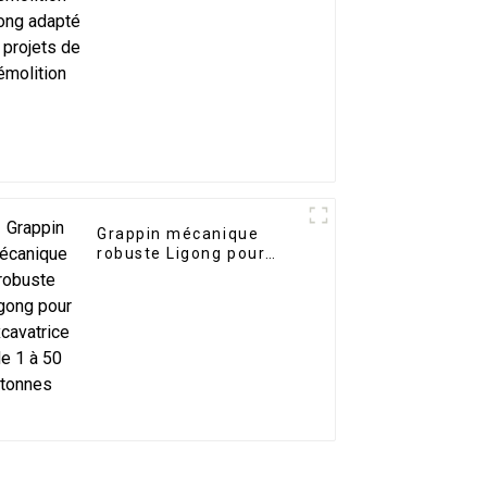
démolition
Grappin mécanique
robuste Ligong pour
excavatrice de 1 à 50
tonnes