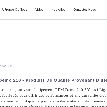
À Propos De Nous
Vidéo
Nouvelles
Contactez-Nous
Demo 210
emo 210 - Produits De Qualité Provenant D'us
ise-roches pour votre équipement OEM Demo 210 ? Yantai Lig
t fabriqués pour offrir des performances et une durabilité élev
âce à une technologie de pointe et à des matériaux de premiè
eptionnelles pour répondre à vos besoins spécifiques. Nos prod