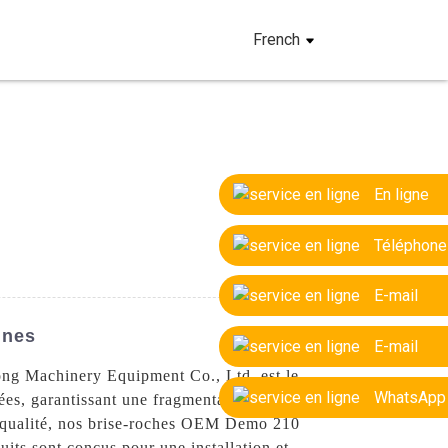
French
En ligne
Téléphone
E-mail
ines
E-mail
ong Machinery Equipment Co., Ltd. est le
WhatsApp
ées, garantissant une fragmentation efficace
re qualité, nos brise-roches OEM Demo 210
uits sont conçus pour une installation et