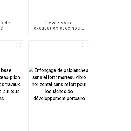
apide
Élevez votre
ue –
excavation avec notre
aximale
attache rapide
mécanique