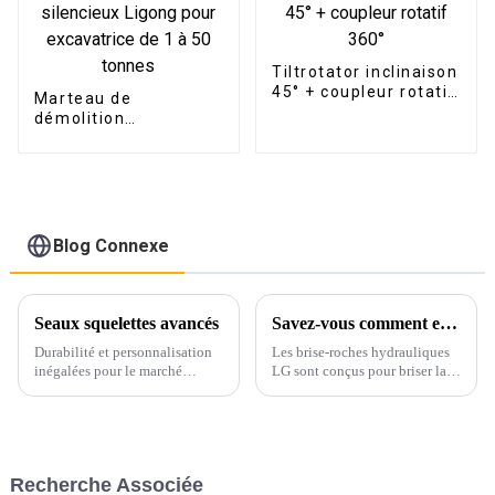
Tiltrotator inclinaison
45° + coupleur rotatif
Marteau de
360°
démolition
hydraulique
silencieux Ligong
pour excavatrice de 1
à 50 tonnes
Blog Connexe
Seaux squelettes avancés
Savez-vous comment entretenir votre disjoncteur ?
Durabilité et personnalisation
Les brise-roches hydrauliques
inégalées pour le marché
LG sont conçus pour briser la
mondial
roche, le béton, l'asphalte et
d'autres matériaux de
construction.
Recherche Associée