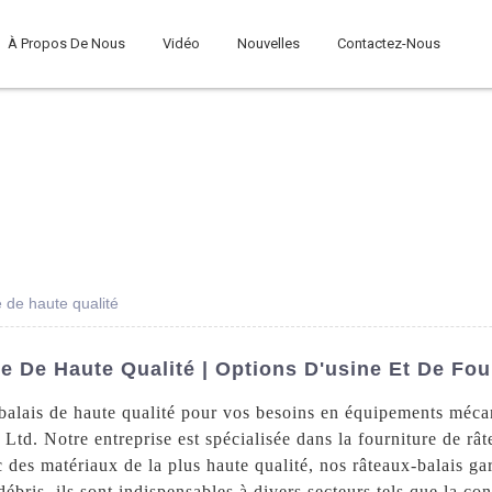
À Propos De Nous
Vidéo
Nouvelles
Contactez-Nous
 de haute qualité
 De Haute Qualité | Options D'usine Et De Fo
balais de haute qualité pour vos besoins en équipements méca
td. Notre entreprise est spécialisée dans la fourniture de râ
 des matériaux de la plus haute qualité, nos râteaux-balais gar
bris, ils sont indispensables à divers secteurs tels que la const