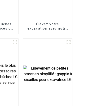
ouches
Élevez votre
ices de
excavation avec notre
onnes
attache rapide
mécanique