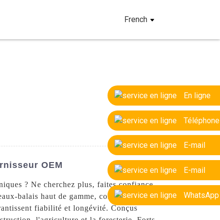
French
En ligne
Téléphone
E-mail
urnisseur OEM
E-mail
niques ? Ne cherchez plus, faites confiance
WhatsApp
teaux-balais haut de gamme, conçus pour la
antissent fiabilité et longévité. Conçus
ruction, l'agriculture et la foresterie. Forts