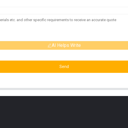
AI Helps Write
Send