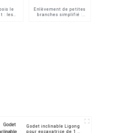
bois le
Enlèvement de petites
t : les
branches simplifié :
 pour
grappin à cisailles
 bûches
pour excavatrice LG
à votre
e
Godet inclinable Ligong
pour excavatrice de 1 à