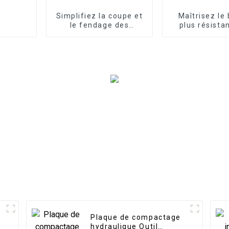
Simplifiez la coupe et
Maîtrisez le 
le fendage des
plus résistan
souches avec le
accessoires
fendeur de souches
fendeuse de
LG, un accessoire
LG Excavator 
d'excavatrice conçu
servic
pour une élimination
puissante et efficace
des souches
Plaque de compactage
hydraulique Outil