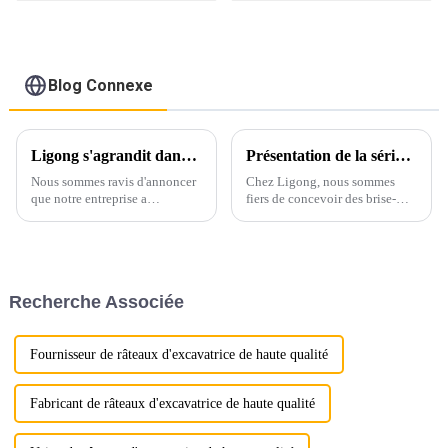
excavatrice de 1 à 50
tonnes
Blog Connexe
Ligong s'agrandit dans de nouvelles installations plus grandes pour répondre à la demande croissante
Présentation de la série de brise-roches hydrauliques hautes performances de Ligong
Nous sommes ravis d'annoncer
Chez Ligong, nous sommes
que notre entreprise a
fiers de concevoir des brise-
officiellement déménagé dans
roches hydrauliques alliant
des locaux plus grands et
puissance, durabilité et
ultramodernes ! Cet
fiabilité. Conçus pour répondre
agrandissement marque une
aux exigences rigoureuses des
étape majeure dans notre
applications de construction,
Recherche Associée
parcours et témoigne de notre
de démolition et d'exploitation
engagement envers la
minière…
croissance et l'amélioration de
nos activités.
Fournisseur de râteaux d'excavatrice de haute qualité
Fabricant de râteaux d'excavatrice de haute qualité