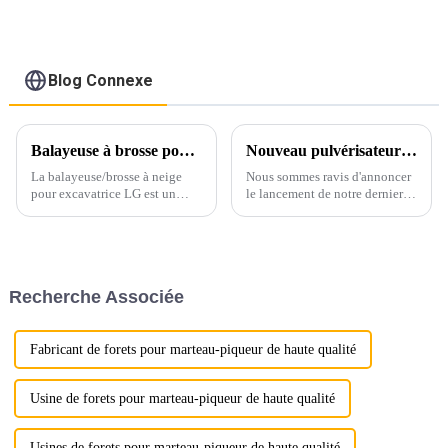
excavatrice de 1 à 50
tonnes
Blog Connexe
Balayeuse à brosse pour excavatrice LG pour le nettoyage des routes
Nouveau pulvérisateur à mâchoires remplaçable Ligong
La balayeuse/brosse à neige
Nous sommes ravis d'annoncer
pour excavatrice LG est un
le lancement de notre dernier
accessoire polyvalent
produit innovant : le broyeur à
spécialement conçu pour
mâchoires remplaçables
améliorer l'efficacité et la
Ligong. Ce broyeur de pointe
polyvalence des excavatrices
est conçu pour répondre aux
dans les opérations de
besoins exigeants de nos
Recherche Associée
nettoyage et de déblaiement.
clients.
Fabricant de forets pour marteau-piqueur de haute qualité
Usine de forets pour marteau-piqueur de haute qualité
Usines de forets pour marteau-piqueur de haute qualité