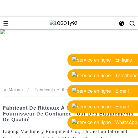
e
En ligne
Téléphone
>>
Maison
Fabricant de râteaux à manche OEM
E-mail
E-mail
Fabricant De Râteaux À Manche OEM :
Fournisseur De Confiance Pour Des Équipements
De Qualité
WhatsApp
Ligong Machinery Equipment Co., Ltd. est un fabricant