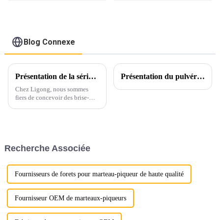
silencieux Ligong
tonnes
pour excavatrice de 1
à 50 tonnes
Blog Connexe
Présentation de la série de brise-roches hydrauliques hautes performances de Ligong
Présentation du pulvérisateur rotatif Ligong : redéfinir l'efficacité de la démolition
Chez Ligong, nous sommes
fiers de concevoir des brise-
roches hydrauliques alliant
puissance, durabilité et
fiabilité. Conçus pour répondre
aux exigences rigoureuses des
applications de construction,
Recherche Associée
de démolition et d'exploitation
minière…
Fournisseurs de forets pour marteau-piqueur de haute qualité
Fournisseur OEM de marteaux-piqueurs